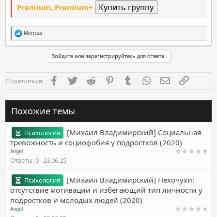
Premium, Premium+
Р
Merissa
е
а
к
Войдите или зарегистрируйтесь для ответа.
ц
и
и
Facebook
Twitter
Reddit
Pinterest
Tumblr
WhatsApp
Электронная п
Ссылка
Поделиться:
:
Похожие темы
[Михаил Владимирский] Социальная
Психология
тревожность и социофобия у подростков (2020)
Angel
Ответы
0
23.06.25
[Михаил Владимирский] Нехочухи:
Психология
отсутствие мотивации и избегающий тип личности у
подростков и молодых людей (2020)
Angel