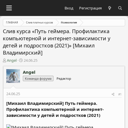
Вход
Регистрация
ГЛАВНАЯ
Слив платных курсов
Психология
Слив курса «Путь геймера. Профилактика
компьютерной и интернет-зависимости у
детей и подростков (2021)» [Михаил
Владимирский]
А
Д
Angel
24.06.25
в
а
т
т
Angel
о
а
Команда форума
Редактор
р
н
т
а
е
ч
24.06.25
#1
м
а
ы
л
[Михаил Владимирский] Путь геймера.
а
Профилактика компьютерной и интернет-
зависимости у детей и подростков (2021)