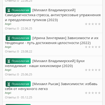
Ответы
0
22.06.25
[Михаил Владимирский]
Психология
Самодиагностика стресса, антистрессовые упражнения
и преодоление тупиков (2023)
Angel
Ответы
0
22.06.25
[Ирина Зингерман] Зависимости и их
Психология
тенденции - путь достижения целостности (2022)
Angel
Ответы
0
23.08.22
[Михаил Владимирский] Буки
Психология
нелюдимые - наши хикикомори (2020)
Angel
Ответы
0
25.06.25
[Михаил Рысак] Зависимости: избавь
Психология
себя от ненужного легко
Angel
Ответы
0
05.12.25