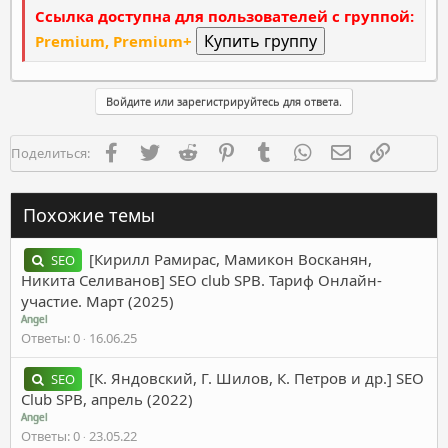
Ссылка доступна для пользователей с группой:
Premium, Premium+
Войдите или зарегистрируйтесь для ответа.
Facebook
Twitter
Reddit
Pinterest
Tumblr
WhatsApp
Электронная п
Ссылка
Поделиться:
Похожие темы
[Кирилл Рамирас, Мамикон Восканян,
SEO
Никита Селиванов] SEO club SPB. Тариф Онлайн-
участие. Март (2025)
Angel
Ответы
0
16.06.25
[К. Яндовский, Г. Шилов, К. Петров и др.] SEO
SEO
Club SPB, апрель (2022)
Angel
Ответы
0
23.05.22