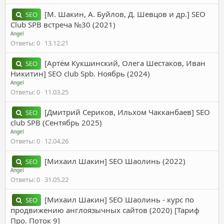
[М. Шакин, А. Буйлов, Д. Шевцов и др.] SEO
SEO
Club SPB встреча №30 (2021)
Angel
Ответы
0
13.12.21
[Артём Кукшинский, Олега Шестаков, Иван
SEO
Никитин] SEO club Spb. Ноябрь (2024)
Angel
Ответы
0
11.03.25
[Дмитрий Сериков, Ильхом Чакканбаев] SEO
SEO
club SPB (Сентябрь 2025)
Angel
Ответы
0
12.04.26
[Михаил Шакин] SEO Шаолинь (2022)
SEO
Angel
Ответы
0
31.05.22
[Михаил Шакин] SEO Шаолинь - курс по
SEO
продвижению англоязычных сайтов (2020) [Тариф
Про. Поток 9]