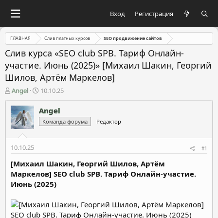
Вход
Регистрация
ГЛАВНАЯ
Слив платных курсов
SEO продвижение сайтов
Слив курса «SEO club SPB. Тариф Онлайн-
участие. Июнь (2025)» [Михаил Шакин, Георгий
Шилов, Артём Маркелов]
А
Д
Angel
10.10.25
в
а
т
т
Angel
о
а
Команда форума
Редактор
р
н
т
а
е
ч
10.10.25
#1
м
а
ы
л
[Михаил Шакин, Георгий Шилов, Артём
а
Маркелов] SEO club SPB. Тариф Онлайн-участие.
Июнь (2025)