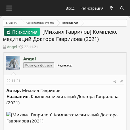
Вход
Регистрация
ГЛАВНАЯ
Слив платных курсов
Психология
[Михаил Гаврилов] Комплекс
Психология
медитаций Доктора Гаврилова (2021)
А
Д
Angel
22.11.21
в
а
т
т
Angel
о
а
Команда форума
Редактор
р
н
т
а
е
ч
22.11.21
#1
м
а
ы
л
Автор:
Михаил Гаврилов
а
Название:
Комплекс медитаций Доктора Гаврилова
(2021)