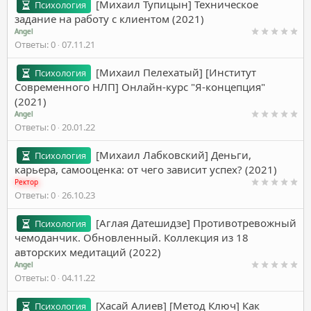
[Михаил Тупицын] Техническое
Психология
задание на работу с клиентом (2021)
Angel
Ответы
0
07.11.21
[Михаил Пелехатый] [Институт
Психология
Современного НЛП] Онлайн-курс "Я-концепция"
(2021)
Angel
Ответы
0
20.01.22
[Михаил Лабковский] Деньги,
Психология
карьера, самооценка: от чего зависит успех? (2021)
Ректор
Ответы
0
26.10.23
[Аглая Датешидзе] Противотревожный
Психология
чемоданчик. Обновленный. Коллекция из 18
авторских медитаций (2022)
Angel
Ответы
0
04.11.22
[Хасай Алиев] [Метод Ключ] Как
Психология