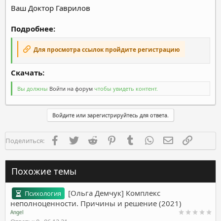
Ваш Доктор Гаврилов
Подробнее:
Для просмотра ссылок пройдите регистрацию
Скачать:
Вы должны
Войти на форум
чтобы увидеть контент.
Войдите или зарегистрируйтесь для ответа.
Facebook
Twitter
Reddit
Pinterest
Tumblr
WhatsApp
Электронная п
Ссылка
Поделиться:
Похожие темы
[Ольга Демчук] Комплекс
Психология
неполноценности. Причины и решение (2021)
Angel