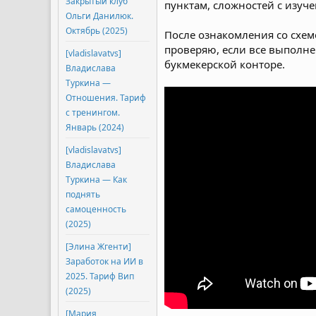
Закрытый клуб
пунктам, сложностей с изуч
Ольги Данилюк.
Октябрь (2025)
После ознакомления со схе
проверяю, если все выполне
[vladislavatvs]
букмекерской конторе.
Владислава
Туркина ―
Отношения. Тариф
с тренингом.
Январь (2024)
[vladislavatvs]
Владислава
Туркина ― Как
поднять
самоценность
(2025)
[Элина Жгенти]
Заработок на ИИ в
2025. Тариф Вип
(2025)
[Мария