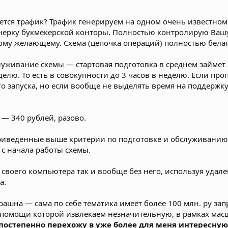
кается трафик? Трафик генерируем на одном очень известно
нерку букмекерской конторы. Полностью контролирую Вашу
ому желающему. Схема (цепочка операций) полностью белая
луживание схемы — стартовая подготовка в среднем займет 3
еделю. То есть в совокупности до 3 часов в неделю. Если п
го запуска, но если вообще не выделять время на поддержку
 — 340 рублей, разово.
риведенные выше критерии по подготовке и обслуживанию с
 с начала работы схемы.
 своего компьютера так и вообще без него, используя удал
а.
рашна — сама по себе тематика имеет более 100 млн. ру запр
 помощи которой извлекаем незначительную, в рамках мас
остепенно перехожу в уже более для меня интересную