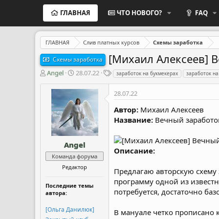
ГЛАВНАЯ
ЧТО НОВОГО?
FAQ
ГЛАВНАЯ
Слив платных курсов
Схемы заработка
[Михаил Алексеев] В
Схемы заработка
А
Д
Т
Angel
28.07.22
заработок на букмекерах
заработок на
в
а
е
т
т
г
28.07.22
о
а
и
р
н
Автор:
Михаил Алексеев
т
а
Название:
Вечный заработок
е
ч
м
а
ы
л
Angel
Описание:
а
Команда форума
Редактор
Предлагаю авторскую схему 
программу одной из известн
Последние темы
потребуется, достаточно ба
автора:
[Ольга Данилюк]
В мануале четко прописано 