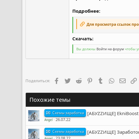
Подробнее:
Для просмотра ссылок пр
Скачать:​
Вы должны
Войти на форум
чтобы ув
Facebook
Twitter
Reddit
Pinterest
Tumblr
WhatsApp
Элект
Поделиться:
Похожие темы
Схемы заработка
[АБУZZИЩЕ] EkniBoost 
26.07.22
Angel
Схемы заработка
[АБУZZИЩЕ] Заработок
23.08.22
Angel