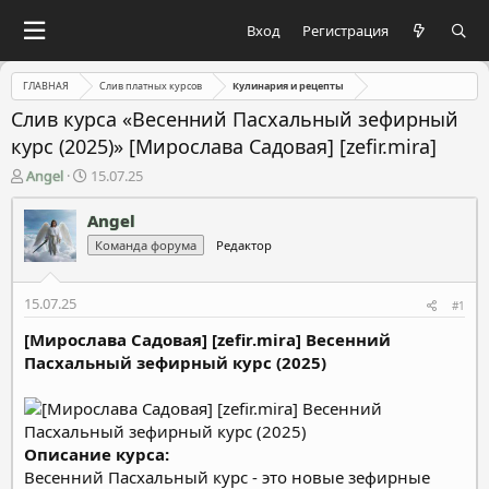
Вход
Регистрация
ГЛАВНАЯ
Слив платных курсов
Кулинария и рецепты
Слив курса «Весенний Пасхальный зефирный
курс (2025)» [Мирослава Садовая] [zefir.mira]
А
Д
Angel
15.07.25
в
а
т
т
Angel
о
а
Команда форума
Редактор
р
н
т
а
е
ч
15.07.25
#1
м
а
ы
л
[Мирослава Садовая] [zefir.mira] Весенний
а
Пасхальный зефирный курс (2025)
Описание курса:
Весенний Пасхальный курс - это новые зефирные