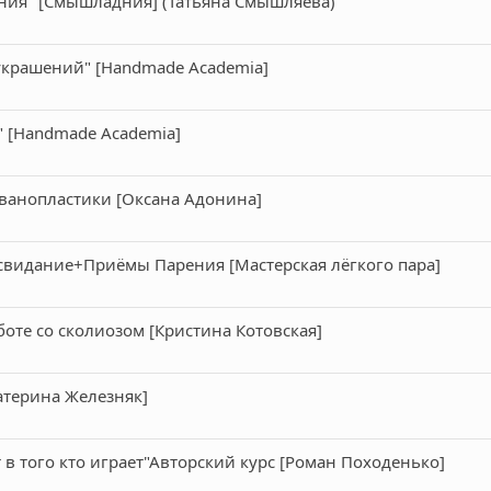
ния" [Смышладния] (Татьяна Смышляева)
украшений" [Handmade Academia]
" [Handmade Academia]
ьванопластики [Оксана Адонина]
свидание+Приёмы Парения [Мастерская лёгкого пара]
боте со сколиозом [Кристина Котовская]
атерина Железняк]
т в того кто играет"Авторский курс [Роман Походенько]