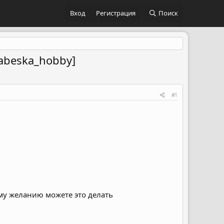
Вход
Регистрация
Поиск
abeska_hobby]
#1
му желанию можете это делать