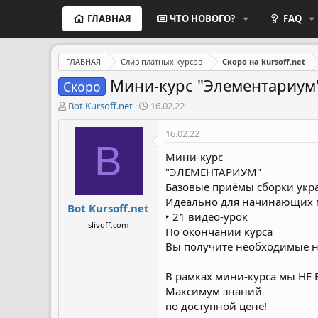
ГЛАВНАЯ
ЧТО НОВОГО?
FAQ
ГЛАВНАЯ
Слив платных курсов
Скоро на kursoff.net
Мини-курс "Элементариум
Скоро
А
Д
Bot Kursoff.net
16.02.22
в
а
т
т
16.02.22
о
а
B
р
н
Мини-курс
т
а
"ЭЛЕМЕНТАРИУМ"
е
ч
Базовые приёмы сборки ук
м
а
Идеально для начинающих 
Bot Kursoff.net
ы
л
‣ 21 видео-урок
а
slivoff.com
По окончании курса
Вы получите необходимые н
В рамках мини-курса мы НЕ 
Максимум знаний
по доступной цене!