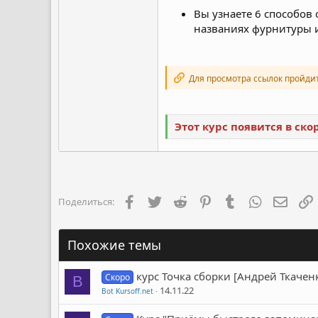
Вы узнаете 6 способов
названиях фурнитуры и
Для просмотра ссылок пройди
Этот курс появится в ск
Facebook
Twitter
Reddit
Pinterest
Tumblr
WhatsApp
Элект
Поделиться:
Похожие темы
курс Точка сборки [Андрей Ткачен
Скоро
B
14.11.22
Bot Kursoff.net