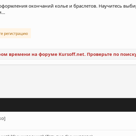
 оформления окончаний колье и браслетов. Научитесь выби
...
те регистрацию
ором времени на форуме Kursoff.net. Проверьте по поис
ронная почта
Ссылка
ко]