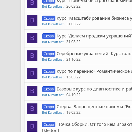
Курс "Приёмы быстрого запомина
Скоро
B
20.03.22
Bot Kursoff.net
Курс "Масштабирование бизнеса 
Скоро
B
31.03.22
Bot Kursoff.net
Курс "Делаем продажи украшений
Скоро
B
31.03.22
Bot Kursoff.net
Серебрение украшений. Курс гал
Скоро
B
21.10.22
Bot Kursoff.net
Курс по парению+Романтическое 
Скоро
B
15.03.22
Bot Kursoff.net
Базовые курс по диагностике и ра
Скоро
B
04.10.22
Bot Kursoff.net
Стерва. Запрещённые приёмы [Ек
Скоро
B
19.02.22
Bot Kursoff.net
"Точка Сборки. От того кем играю
Скоро
B
[kleiton]