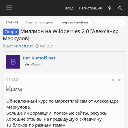
Вход
Регистрация
ГЛАВНАЯ
Слив платных курсов
Скоро на kursoff.net
Миллион на Wildberries 2.0 [Александр
Скоро
Меркулов]
А
Д
Bot Kursoff.net
04.12.21
в
а
т
т
Bot Kursoff.net
B
о
а
slivoff.com
р
н
т
а
е
ч
04.12.21
#1
м
а
ы
л
а
Обновленный курс по маркетплейсам от Александра
Меркулова.
Больше информации, полезные сайты, ресурсы.
Хорошие отзывы на предыдущую складчину.
13 блоков по разным темам