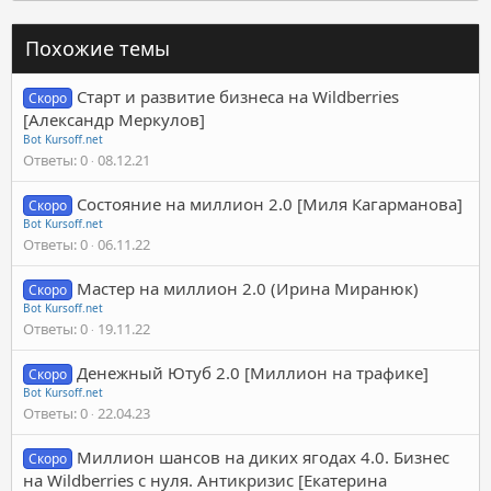
Похожие темы
Старт и развитие бизнеса на Wildberries
Скоро
[Александр Меркулов]
Bot Kursoff.net
Ответы
0
08.12.21
Состояние на миллион 2.0 [Миля Кагарманова]
Скоро
Bot Kursoff.net
Ответы
0
06.11.22
Мастер на миллион 2.0 (Ирина Миранюк)
Скоро
Bot Kursoff.net
Ответы
0
19.11.22
Денежный Ютуб 2.0 [Миллион на трафике]
Скоро
Bot Kursoff.net
Ответы
0
22.04.23
Миллион шансов на диких ягодах 4.0. Бизнес
Скоро
на Wildberries с нуля. Антикризис [Екатерина