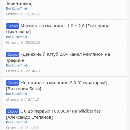
Тереничева]
Bot Kursoff.net
Ответы
0
25.06.22
Макияж на миллион. 1.0 + 2.0 [Екатерина
Скоро
Николаева]
Bot Kursoff.net
Ответы
0
03.02.23
«Денежный Ютуб 2.0» канал Миллион на
Скоро
Трафике
Bot Kursoff.net
Ответы
0
22.04.23
Женщина на миллион 2.0 [С куратором]
Скоро
[Виктория Боня]
Bot Kursoff.net
Ответы
0
13.11.21
С 0 до первых 100.000₽ на wildberries
Скоро
[Александр Степанов]
Bot Kursoff.net
Ответы
0
21.12.21