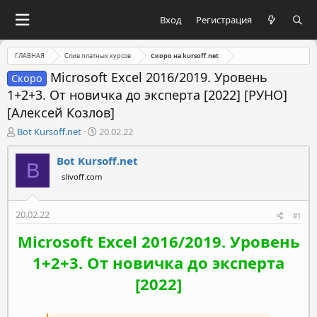
Вход
Регистрация
ГЛАВНАЯ
Слив платных курсов
Скоро на kursoff.net
Microsoft Excel 2016/2019. Уровень
Скоро
1+2+3. От новичка до эксперта [2022] [РУНО]
[Алексей Козлов]
А
Д
Bot Kursoff.net
20.02.22
в
а
т
т
Bot Kursoff.net
B
о
а
slivoff.com
р
н
т
а
е
ч
20.02.22
#1
м
а
ы
л
Microsoft Excel 2016/2019. Уровень
а
1+2+3.
От новичка до эксперта
[2022]