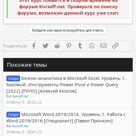
Этот курс появится в скором времени на
форуме Kursoff.net. Проверьте по поиску
форума, возможно данный курс уже слит.
Войдите или зарегистрируйтесь для ответа.
Facebook
Twitter
Reddit
Pinterest
Tumblr
WhatsApp
Электронная п
Ссылка
Поделиться:
Похожие темы
Бизнес-аналитика в Microsoft Excel. Уровень 1.
Скоро
Базовый. Инструменты Power Pivot и Power Query
[2022] [РУНО] [Алексей Козлов]
Bot Kursoff.net
Ответы
0
20.02.22
Microsoft Word 2019/2016. Уровень 1. Работа с
Скоро
Word 2019/2016 [Специалист] [Павел Пронкин]
Bot Kursoff.net
Ответы
0
28.01.23