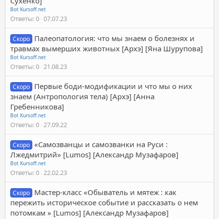
Сухенко]
Bot Kursoff.net
Ответы
0
07.07.23
Палеопатология: что мы знаем о болезнях и
Скоро
травмах вымерших животных [Архэ] [Яна Шурупова]
Bot Kursoff.net
Ответы
0
21.08.23
Первые боди-модификации и что мы о них
Скоро
знаем (Антропология тела) [Архэ] [Анна
Гребенникова]
Bot Kursoff.net
Ответы
0
27.09.22
«Самозванцы и самозванки на Руси :
Скоро
Лжедмитрий» [Lumos] [Александр Музафаров]
Bot Kursoff.net
Ответы
0
22.02.23
Мастер-класс «Обыватель и мятеж : как
Скоро
пережить историческое событие и рассказать о нем
потомкам » [Lumos] [Александр Музафаров]