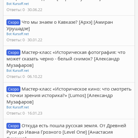
Bot Kursoff.net
Ответы
0
30.06.22
Что мы знаем о Кавказе? [Архэ] [Амиран
Скоро
Урушадзе]
Bot Kursoff.net
Ответы
0
30.01.22
Мастер-класс «Историческая фотография: что
Скоро
может сказать черно - белый снимок? [Александр
Музафаров]
Bot Kursoff.net
Ответы
0
06.10.22
Мастер-класс «Историческое кино: что смотреть
Скоро
с точки зрения историка?» [Lumos] [Александр
Музафаров]
Bot Kursoff.net
Ответы
0
16.01.23
Откуда есть пошла русская земля. От Древней
Скоро
Руси до Ивана Грозного [Level One] [Анастасия