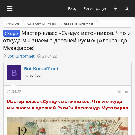
Вход
Регистрация
ГЛАВНАЯ
Слив платных курсов
Скоро на kursoff.net
Мастер-класс «Сундук источников. Что и
Скоро
откуда мы знаем о древней Руси?» [Александр
Музафаров]
А
Д
Bot Kursoff.net
21.04.22
в
а
т
т
Bot Kursoff.net
B
о
а
slivoff.com
р
н
т
а
е
ч
21.04.22
#1
м
а
ы
л
Мастер-класс «Сундук источников. Что и откуда
а
мы знаем о древней Руси?» Александр Музафаров