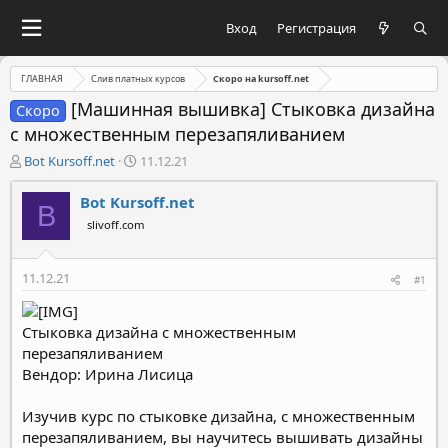
Вход
Регистрация
ГЛАВНАЯ
Слив платных курсов
Скоро на kursoff.net
[Машинная вышивка] Стыковка дизайна
Скоро
с множественным перезапяливанием
А
Д
Bot Kursoff.net
11.12.21
в
а
т
т
Bot Kursoff.net
B
о
а
slivoff.com
р
н
т
а
е
ч
11.12.21
#1
м
а
ы
л
а
Стыковка дизайна с множественным
перезапяливанием
Вендор: Ирина Лисица
Изучив курс по стыковке дизайна, с множественным
перезапяливанием, вы научитесь вышивать дизайны