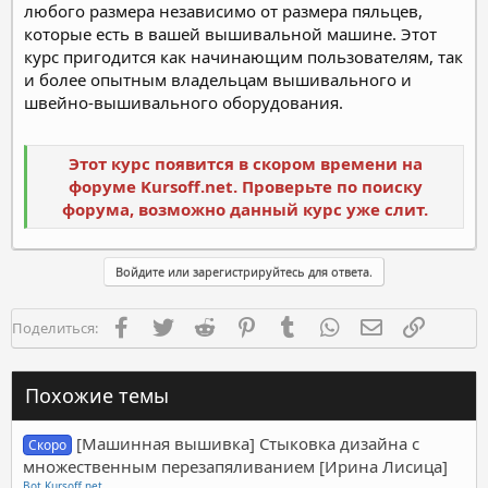
любого размера независимо от размера пяльцев,
которые есть в вашей вышивальной машине. Этот
курс пригодится как начинающим пользователям, так
и более опытным владельцам вышивального и
швейно-вышивального оборудования.
Этот курс появится в скором времени на
форуме Kursoff.net. Проверьте по поиску
форума, возможно данный курс уже слит.
Войдите или зарегистрируйтесь для ответа.
Facebook
Twitter
Reddit
Pinterest
Tumblr
WhatsApp
Электронная п
Ссылка
Поделиться:
Похожие темы
[Машинная вышивка] Стыковка дизайна с
Скоро
множественным перезапяливанием [Ирина Лисица]
Bot Kursoff.net