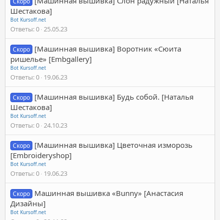
[Машинная вышивка] Слон радужный [Наталья
Скоро
Шестакова]
Bot Kursoff.net
Ответы
0
25.05.23
[Машинная вышивка] Воротник «Сюита
Скоро
ришелье» [Embgallery]
Bot Kursoff.net
Ответы
0
19.06.23
[Машинная вышивка] Будь собой. [Наталья
Скоро
Шестакова]
Bot Kursoff.net
Ответы
0
24.10.23
[Машинная вышивка] Цветочная изморозь
Скоро
[Embroideryshop]
Bot Kursoff.net
Ответы
0
19.06.23
Машинная вышивка «Bunny» [Анастасия
Скоро
Дизайны]
Bot Kursoff.net