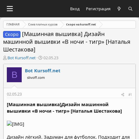
Вход
Регистрация
ГЛАВНАЯ
Слив платных курсов
Скоро на kursoff.net
[Машинная вышивка] Дизайн
Скоро
машинной вышивки «В ночи - тигр» [Наталья
Шестакова]
А
Д
Bot Kursoff.net
02.05.23
в
а
т
т
Bot Kursoff.net
B
о
а
slivoff.com
р
н
т
а
е
ч
02.05.23
#1
м
а
ы
л
[Машинная вышивка]Дизайн машинной
а
вышивки «В ночи - тигр» [Наталья Шестакова]
Дизайн лёгкий. Задуман для футболок. Подходит для