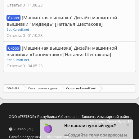
Ответы
0
11.08.23
[Машинная вышивка] Дизайн машинной
Скоро
вышивки "Медведь" [Наталья Шестакова]
Bot Kursoff.net
Ответы
0
01.10.23
[Машинная вышивка] Дизайн машинной
Скоро
вышивки «Тропик-шик» [Наталья Шестакова]
Bot Kursoff.net
Ответы
0
04.05.23
ГЛАВНАЯ
Слив платных курсов
Скоро на kursoff.net
ООО «TESTBOR» Республика Узбекистан, г. Ташкент, Алмазарский район,
ул. Кичик Халка Йули, 17
Не нашли нужный курс?
Russian (RU)
➡️Создайте тему с запросом и
Служба поддержки
Обратная связь
Условия и правила