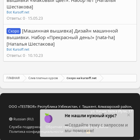
Шестакова]
Bot Kursoff.net
Ответы
0
15.05.23
[Машинная вышивка] Дизайн машинной
Скоро
вышивки. Набор «Прекрасный день!» [nata-ha]
[Наталья Шестакова]
Bot Kursoff.net
Ответы
0
10.10.23
ГЛАВНАЯ
Слив платных курсов
Скоро на kursoff.net
ООО «TESTBOR» Республика Узбекистан, г. Ташкент, Алмазарский район,
ул. Кичик Халка Йули, 17
Не нашли нужный курс?
Russian (RU)
➡️Создайте тему с запросом и
Служба поддержки
Обратная связь
Условия и правила
мы поможем!
Политика конфиденциальности
Помощь
R
S
S