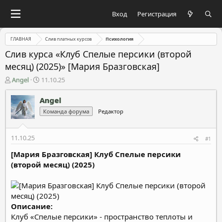
Вход
Регистрация
ГЛАВНАЯ
Слив платных курсов
Психология
Слив курса «Клуб Спелые персики (второй
месяц) (2025)» [Мария Бразговская]
А
Д
Angel
11.10.25
в
а
т
т
Angel
о
а
Команда форума
Редактор
р
н
т
а
е
ч
11.10.25
#1
м
а
ы
л
[Мария Бразговская] Клуб Спелые персики
а
(второй месяц) (2025)
Описание:
Клуб «Спелые персики» - пространство теплоты и