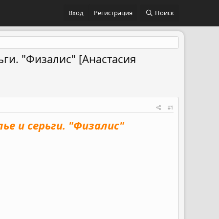
Вход
Регистрация
Поиск
ьги. "Физалис" [Анастасия
#1
ье и серьги. "Физалис"