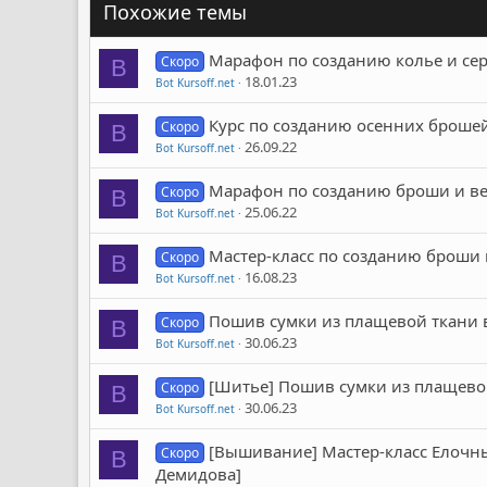
Похожие темы
Марафон по созданию колье и сере
Скоро
B
18.01.23
Bot Kursoff.net
Курс по созданию осенних брошей
Скоро
B
26.09.22
Bot Kursoff.net
Марафон по созданию броши и вен
Скоро
B
25.06.22
Bot Kursoff.net
Маcтер-класс по созданию броши 
Скоро
B
16.08.23
Bot Kursoff.net
Пошив сумки из плащевой ткани в
Скоро
B
30.06.23
Bot Kursoff.net
[Шитье] Пошив сумки из плащевой
Скоро
B
30.06.23
Bot Kursoff.net
[Вышивание] Мастер-класс Елочны
Скоро
B
Демидова]