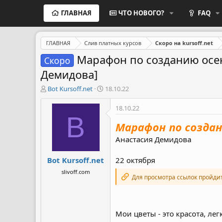
ГЛАВНАЯ
ЧТО НОВОГО?
FAQ
ГЛАВНАЯ
Слив платных курсов
Скоро на kursoff.net
Марафон по созданию осенн
Скоро
Демидова]
А
Д
Bot Kursoff.net
18.10.22
в
а
т
т
18.10.22
о
а
B
р
н
Марафон по создани
т
а
Анастасия Демидова
е
ч
м
а
Bot Kursoff.net
ы
л
22 октября
а
slivoff.com
Для просмотра ссылок пройди
Мои цветы - это красота, лег