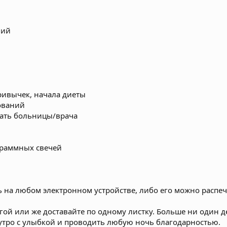
вий
ривычек, начала диеты
ований
щать больницы/врача
граммных свечей
 на любом электронном устройстве, либо его можно распеч
гой или же доставайте по одному листку. Больше ни один 
утро с улыбкой и проводить любую ночь благодарностью.