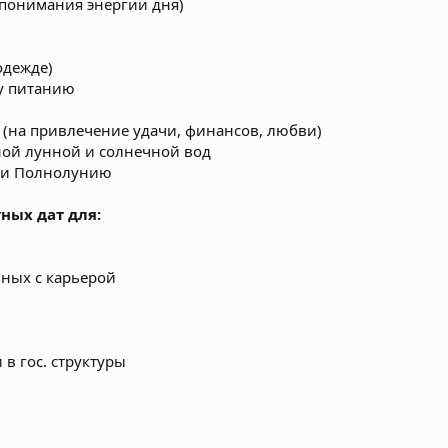
 понимания энергии дня)
одежде)
у питанию
(на привлечение удачи, финансов, любви)
ой лунной и солнечной вод
 и Полнолунию
ных дат для:
нных с карьерой
в гос. структуры