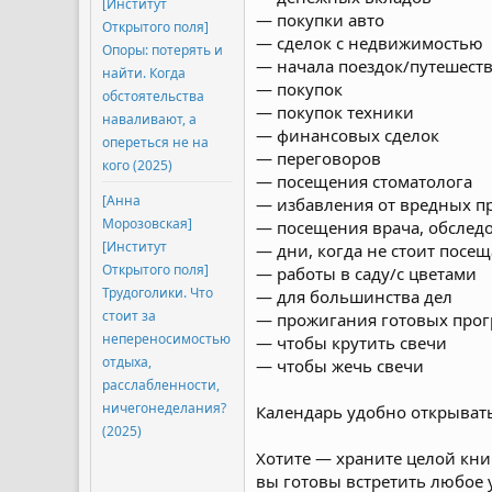
[Институт
— покупки авто
Открытого поля]
— сделок с недвижимостью
Опоры: потерять и
— начала поездок/путешест
найти. Когда
— покупок
обстоятельства
— покупок техники
наваливают, а
— финансовых сделок
опереться не на
— переговоров
кого (2025)
— посещения стоматолога
[Анна
— избавления от вредных п
Морозовская]
— посещения врача, обслед
[Институт
— дни, когда не стоит посе
Открытого поля]
— работы в саду/с цветами
Трудоголики. Что
— для большинства дел
стоит за
— прожигания готовых про
непереносимостью
— чтобы крутить свечи
отдыха,
— чтобы жечь свечи
расслабленности,
ничегонеделания?
Календарь удобно открывать
(2025)
Хотите — храните целой кни
вы готовы встретить любое 