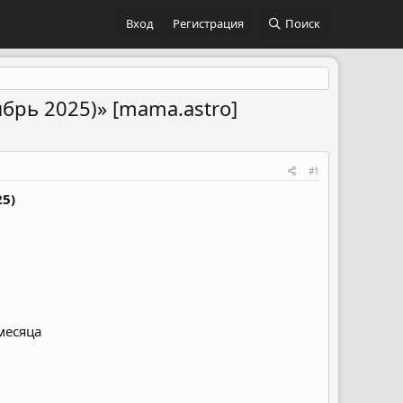
Вход
Регистрация
Поиск
брь 2025)» [mama.astro]
#1
5)
месяца