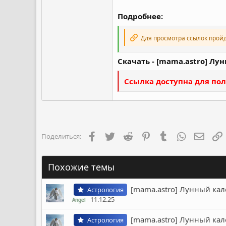
Подробнее:
Для просмотра ссылок прой
Скачать - [mama.astro] Лу
Ссылка доступна для пол
Facebook
Twitter
Reddit
Pinterest
Tumblr
WhatsApp
Элект
Поделиться:
Похожие темы
[mama.astro] Лунный кал
Астрология
11.12.25
Angel
[mama.astro] Лунный кал
Астрология