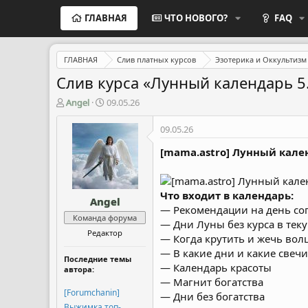
ГЛАВНАЯ
ЧТО НОВОГО?
FAQ
ГЛАВНАЯ
Слив платных курсов
Эзотерика и Оккультизм
Слив курса «Лунный календарь 5.
А
Д
Angel
09.05.26
в
а
т
т
09.05.26
о
а
р
н
[mama.astro] Лунный кале
т
а
е
ч
м
а
Что входит в календарь:
Angel
ы
л
— Рекомендации на день со
а
Команда форума
— Дни Луны без курса в тек
Редактор
— Когда крутить и жечь во
— В какие дни и какие свеч
Последние темы
— Календарь красоты
автора:
— Магнит богатства
[Forumchanin]
— Дни без богатства
Выжимка топ-