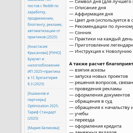
— Символ дня (для лучшего
постов с Reddit по
— Описание дня
заработку,
— Аффирмация дня
продвижению,
— Цвет дня (используется в 
блоггингу, рекламе,
— Рекомендации по лунном
автоматизации от
— Сонник
практиков (2025)
— Практики на каждый день 
— Приготовление легендарн
[Анастасия
— Инструкция к Новолунию
Крысанова] [РУНО]
Бухучет и
А также расчет благоприят
налогообложение
— взятия аскезы
ИП 2025+практика
— запуска новых проектов
в 1С Бухгалтерия
— решения вопросов, связа
8.3 (2025)
— проведения рекламы
[Ашманов и
— оформления документов
партнеры]
— обращения в суд
Optimization 2025.
— обращения к начальству и 
Тариф Стандарт
— учебы
(2025)
— переезда
— оформления кредита
[Мария Беликова]
— денежных вкладов