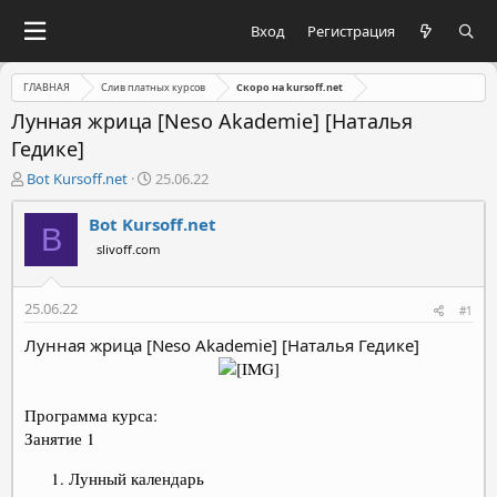
Вход
Регистрация
ГЛАВНАЯ
Слив платных курсов
Скоро на kursoff.net
Лунная жрица [Neso Akademie] [Наталья
Гедике]
А
Д
Bot Kursoff.net
25.06.22
в
а
т
т
Bot Kursoff.net
B
о
а
slivoff.com
р
н
т
а
е
ч
25.06.22
#1
м
а
ы
л
Лунная жрица [Neso Akademie] [Наталья Гедике]
а
Программа курса:
Занятие 1
Лунный календарь