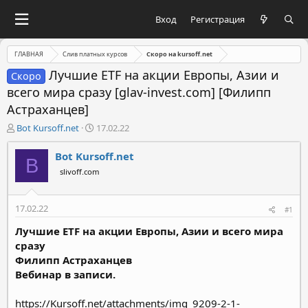
Вход
Регистрация
ГЛАВНАЯ
Слив платных курсов
Скоро на kursoff.net
Лучшие ETF на акции Европы, Азии и
Скоро
всего мира сразу [glav-invest.com] [Филипп
Астраханцев]
А
Д
Bot Kursoff.net
17.02.22
в
а
т
т
Bot Kursoff.net
B
о
а
slivoff.com
р
н
т
а
е
ч
17.02.22
#1
м
а
ы
л
Лучшие ETF на акции Европы, Азии и всего мира
а
сразу
Филипп Астраханцев
Вебинар в записи.
https://Kursoff.net/attachments/img_9209-2-1-