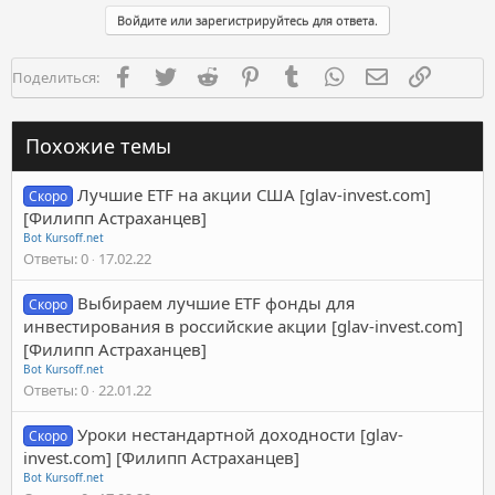
Войдите или зарегистрируйтесь для ответа.
Facebook
Twitter
Reddit
Pinterest
Tumblr
WhatsApp
Электронная п
Ссылка
Поделиться:
Похожие темы
Лучшие ETF на акции США [glav-invest.com]
Скоро
[Филипп Астраханцев]
Bot Kursoff.net
Ответы
0
17.02.22
Выбираем лучшие ETF фонды для
Скоро
инвестирования в российские акции [glav-invest.com]
[Филипп Астраханцев]
Bot Kursoff.net
Ответы
0
22.01.22
Уроки нестандартной доходности [glav-
Скоро
invest.com] [Филипп Астраханцев]
Bot Kursoff.net