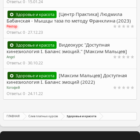
Ответы
0
15.01.24
[Центр Практика] Людмила
Здоровье и красота
Бабанская - Мышцы таза по методу Франклина (2023)
Ректор
Ответы
0
27.12.23
Видеокурс "Доступная
Здоровье и красота
кинезиология I. Баланс эмоций." [Максим Мальцев]
Angel
Ответы
0
30.10.22
[Максим Мальцев] Доступная
Здоровье и красота
кинезиология I. Баланс эмоций (2022)
Котофей
Ответы
0
24.11.22
ГЛАВНАЯ
Слив платных курсов
Здоровье и красота