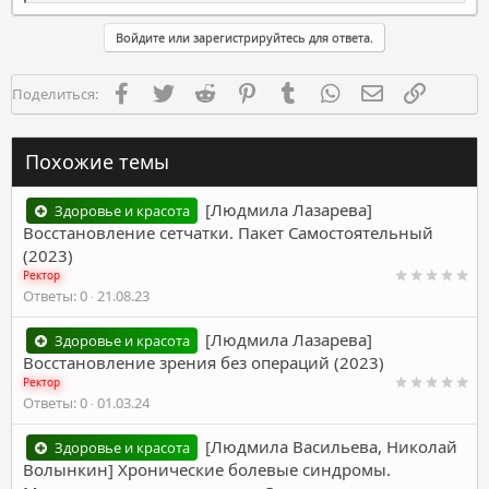
а
к
Войдите или зарегистрируйтесь для ответа.
ц
и
и
Facebook
Twitter
Reddit
Pinterest
Tumblr
WhatsApp
Электронная п
Ссылка
Поделиться:
:
Похожие темы
[Людмила Лазарева]
Здоровье и красота
Восстановление сетчатки. Пакет Самостоятельный
(2023)
Ректор
Ответы
0
21.08.23
[Людмила Лазарева]
Здоровье и красота
Восстановление зрения без операций (2023)
Ректор
Ответы
0
01.03.24
[Людмила Васильева, Николай
Здоровье и красота
Волынкин] Хронические болевые синдромы.