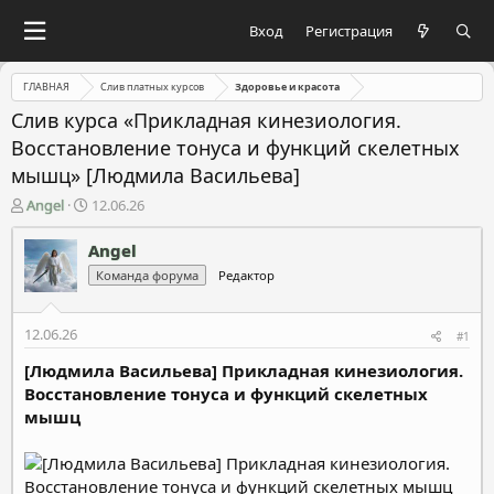
Вход
Регистрация
ГЛАВНАЯ
Слив платных курсов
Здоровье и красота
Слив курса «Прикладная кинезиология.
Восстановление тонуса и функций скелетных
мышц» [Людмила Васильева]
А
Д
Angel
12.06.26
в
а
т
т
Angel
о
а
Команда форума
Редактор
р
н
т
а
е
ч
12.06.26
#1
м
а
ы
л
[Людмила Васильева] Прикладная кинезиология.
а
Восстановление тонуса и функций скелетных
мышц