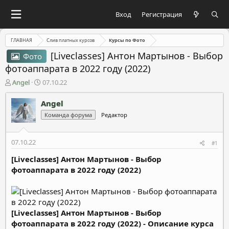
Вход
Регистрация
ГЛАВНАЯ
Слив платных курсов
Курсы по Фото
[Liveclasses] Антон Мартынов - Выбор
Фото
фотоаппарата в 2022 году (2022)
А
Д
Angel
07.10.22
в
а
т
т
Angel
о
а
Команда форума
Редактор
р
н
т
а
е
ч
07.10.22
#1
м
а
ы
л
[Liveclasses] Антон Мартынов - Выбор
а
фотоаппарата в 2022 году (2022)
[Liveclasses] Антон Мартынов - Выбор
фотоаппарата в 2022 году (2022) - Описание курса