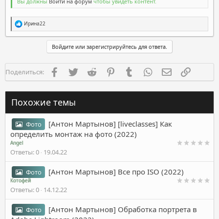
Вы должны
Войти на форум
чтобы увидеть контент.
Р
Ирина22
е
а
к
Войдите или зарегистрируйтесь для ответа.
ц
и
и
Facebook
Twitter
Reddit
Pinterest
Tumblr
WhatsApp
Электронная п
Ссылка
Поделиться:
:
Похожие темы
[Антон Мартынов] [liveclasses] Как
Фото
определить монтаж на фото (2022)
Angel
Ответы
0
19.04.22
[Антон Мартынов] Все про ISO (2022)
Фото
Котофей
Ответы
0
14.12.22
[Антон Мартынов] Обработка портрета в
Фото