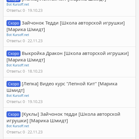
Bot Kursoff.net
Ответы
0
19.10.23
Зайчонок Тедди [Школа авторской игрушки]
Скоро
[Марика Шмидт]
Bot Kursoff.net
Ответы
0
22.11.23
Выкройка Дракон [Школа авторской игрушки]
Скоро
[Марика Шмидт]
Bot Kursoff.net
Ответы
0
18.10.23
[Лепка] Видео курс "Лепной Кит" [Марика
Скоро
Шмидт]
Bot Kursoff.net
Ответы
0
19.10.23
[Куклы] Зайчонок тедди [Школа авторской
Скоро
игрушки] [Марика Шмидт]
Bot Kursoff.net
Ответы
0
22.11.23