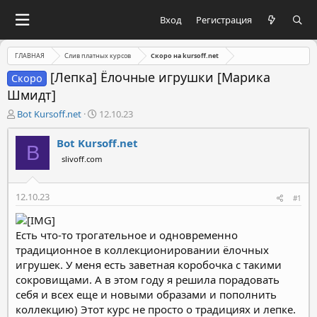
Вход
Регистрация
ГЛАВНАЯ
Слив платных курсов
Скоро на kursoff.net
[Лепка] Ёлочные игрушки [Марика
Скоро
Шмидт]
А
Д
Bot Kursoff.net
12.10.23
в
а
т
т
Bot Kursoff.net
B
о
а
slivoff.com
р
н
т
а
е
ч
12.10.23
#1
м
а
ы
л
а
Есть что-то трогательное и одновременно
традиционное в коллекционировании ёлочных
игрушек. У меня есть заветная коробочка с такими
сокровищами. А в этом году я решила порадовать
себя и всех еще и новыми образами и пополнить
коллекцию) Этот курс не просто о традициях и лепке.