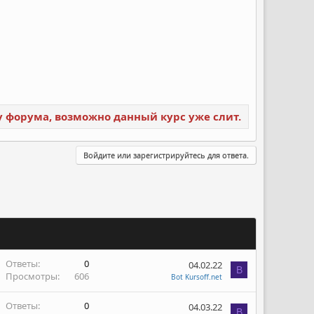
ку форума, возможно данный курс уже слит.
Войдите или зарегистрируйтесь для ответа.
Ответы
0
04.02.22
B
Просмотры
606
Bot Kursoff.net
Ответы
0
04.03.22
B