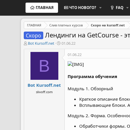
ГЛАВНАЯ
ЧТО НОВОГО?
FAQ
ГЛАВНАЯ
Слив платных курсов
Скоро на kursoff.net
Лендинги на GetCourse - эт
Скоро
А
Д
Bot Kursoff.net
01.06.22
в
а
т
т
01.06.22
о
а
B
р
н
т
а
е
ч
Программа обучения
м
а
Bot Kursoff.net
ы
л
Модуль 1. Обзорный
а
slivoff.com
Краткое описание блок
Всплывающие блоки. А
Модуль 2. Форма. Особенно
Обработчики формы. О