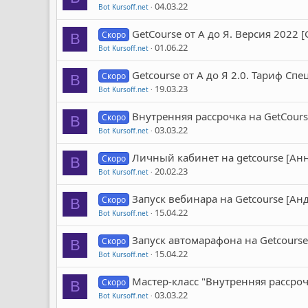
04.03.22
Bot Kursoff.net
GetCourse от А до Я. Версия 2022 [
Скоро
B
01.06.22
Bot Kursoff.net
Getcourse от А до Я 2.0. Тариф Спе
Скоро
B
19.03.23
Bot Kursoff.net
Внутренняя рассрочка на GetCour
Скоро
B
03.03.22
Bot Kursoff.net
Личный кабинет на getcourse [Ан
Скоро
B
20.02.23
Bot Kursoff.net
Запуск вебинара на Getcourse [Анд
Скоро
B
15.04.22
Bot Kursoff.net
Запуск автомарафона на Getcourse 
Скоро
B
15.04.22
Bot Kursoff.net
Мастер-класс "Внутренняя рассро
Скоро
B
03.03.22
Bot Kursoff.net