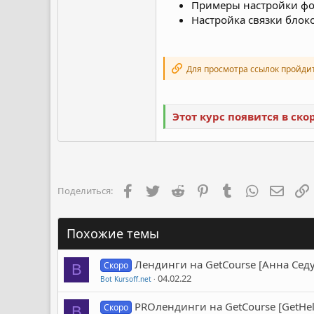
Примеры настройки фо
Настройка связки блок
Для просмотра ссылок пройди
Этот курс появится в ск
Facebook
Twitter
Reddit
Pinterest
Tumblr
WhatsApp
Элект
Поделиться:
Похожие темы
Лендинги на GetCourse [Анна Сед
Скоро
B
04.02.22
Bot Kursoff.net
PROлендинги на GetCourse [GetHel
Скоро
B