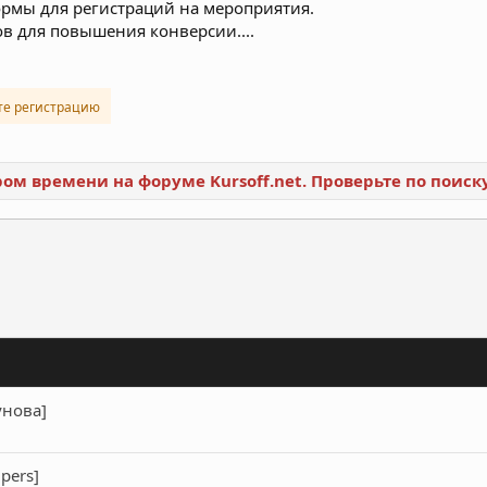
рмы для регистраций на мероприятия.
ов для повышения конверсии....
те регистрацию
ором времени на форуме Kursoff.net. Проверьте по поис
ронная почта
Ссылка
унова]
pers]