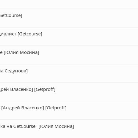
GetCourse]
циалист [Getcourse]
se [Юлия Мосина]
на Седунова]
рей Власенко] [Getproff]
[Андрей Власенко] [Getproff]
чка на GetCourse" [Юлия Мосина]