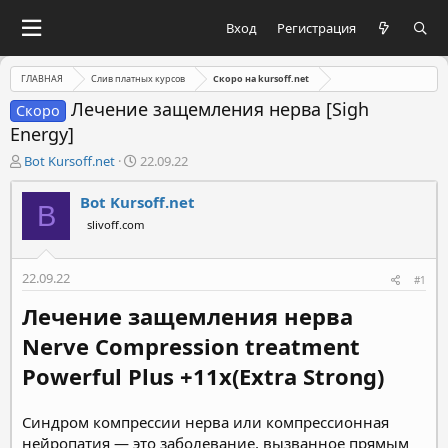
Вход
Регистрация
ГЛАВНАЯ
Слив платных курсов
Скоро на kursoff.net
Лечение защемления нерва [Sigh
Скоро
Energy]
А
Д
Bot Kursoff.net
22.09.22
в
а
т
т
Bot Kursoff.net
B
о
а
slivoff.com
р
н
т
а
е
ч
22.09.22
#1
м
а
ы
л
Лечение защемления нерва
а
Nerve Compression treatment
Powerful Plus +11x(Extra Strong)
Синдром компрессии нерва или компрессионная
нейропатия — это заболевание, вызванное прямым