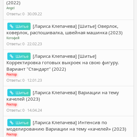
(2022)
Angel
Ответы
0
30.09.22
[Лариса Клепачева] [Шитье] Оверлок,
Шитье
коверлок, распошивалка, швейная машинка (2023)
Котофей
Ответы
0
22.02.23
[Лариса Клепачева] [Шитье]
Шитье
Корректировка готовых выкроек на свою фигуру.
Вариант "Стандарт" (2022)
Ректор
Ответы
0
12.01.23
[Лариса Клепачева] Вариации на тему
Шитье
качелей (2023)
Ректор
Ответы
0
14.04.24
[Лариса Клепачева] Интенсив по
Шитье
моделированию Вариации на тему «качелей» (2023)
Ректор