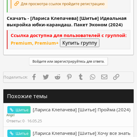
Для просмотра ссылок пройдите регистрацию
Скачать - [Лариса Клепачева] [Шитье] Идеальная
выкройка юбки-карандаш. Пакет Эконом (2024)
Ссылка доступна для пользователей с группой:
Premium, Premium+
Войдите или зарегистрируйтесь для ответа.
Facebook
Twitter
Reddit
Pinterest
Tumblr
WhatsApp
Электронная п
Ссылка
Поделиться:
Похожие темы
[Лариса Клепачева] [Шитье] Пройма (2024)
Шитье
Angel
Ответы
0
16.05.25
[Лариса Клепачева] [Шитье] Хочу все знать
Шитье