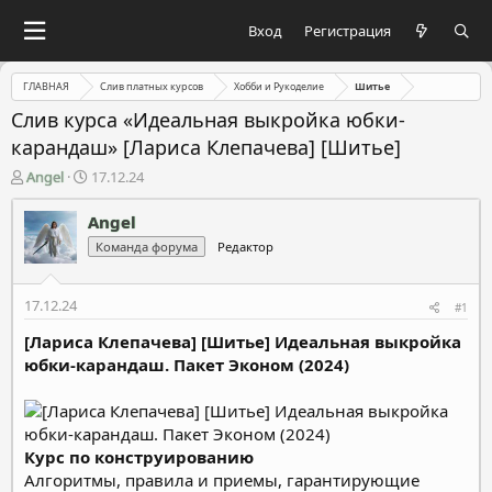
Вход
Регистрация
ГЛАВНАЯ
Слив платных курсов
Хобби и Рукоделие
Шитье
Слив курса «Идеальная выкройка юбки-
карандаш» [Лариса Клепачева] [Шитье]
А
Д
Angel
17.12.24
в
а
т
т
Angel
о
а
Команда форума
Редактор
р
н
т
а
е
ч
17.12.24
#1
м
а
ы
л
[Лариса Клепачева] [Шитье] Идеальная выкройка
а
юбки-карандаш. Пакет Эконом (2024)
Курс по конструированию
Алгоритмы, правила и приемы, гарантирующие