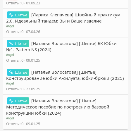
Ответы
0
01.09.23
[Лариса Клепачева] Швейный практикум
Шитье
2.0. Идеальный тандем: Вы и Ваше изделие
Angel
Ответы
0
07.04.26
[Наталья Волосатова] [Шитье] БК Юбки
Шитье
№1. Pattern NS (2024)
Angel
Ответы
0
09.01.25
[Наталья Волосатова] [Шитье]
Шитье
Конструирование юбки А-силуэта, юбки-брюки (2025)
Angel
Ответы
0
27.05.25
[Наталья Волосатова] [Шитье]
Шитье
Методическое пособие по построению базовой
конструкции юбки (2024)
Angel
Ответы
0
09.01.25