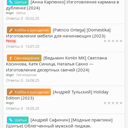
[Анна Карпенко] Изготовление кармана в
Шитье
дубленке (2024)
Angel
Шитье
Ответы
0
05.02.25
[Patricio Ortega] [Domestika]
Хобби и рукоделие
Изготовление мебели для начинающих (2023)
Ректор
Ответы
0
13.07.23
[Ведьмин Котёл МК] Светлана
Свечеварение
Косинова, Катя Синица, Наталья Сахно ―
Изготовление десертных свечей (2024)
Angel
Свечеварение
Ответы
0
24.08.25
[Андрей Тульский] Holiday
Хобби и рукоделие
Edition (2023)
Angel
Ответы
0
18.05.25
[Андрей Сафинин] [Модные практики]
Шитье
[Шитье] Облегченный мужской пиджак.