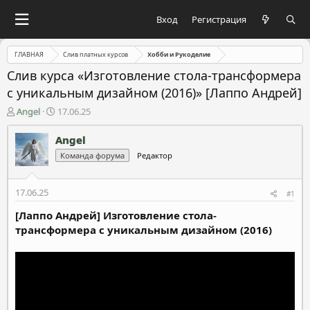
Вход
Регистрация
ГЛАВНАЯ
Слив платных курсов
Хобби и Рукоделие
Слив курса «Изготовление стола-трансформера
с уникальным дизайном (2016)» [Лаппо Андрей]
А
Д
Angel
17.06.25
в
а
т
т
Angel
о
а
Команда форума
Редактор
р
н
т
а
е
ч
17.06.25
#1
м
а
ы
л
[Лаппо Андрей] Изготовление стола-
а
трансформера с уникальным дизайном (2016)