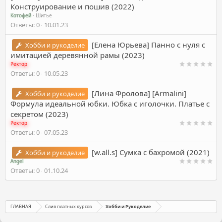
Конструирование и пошив (2022)
Котофей
Шитье
Ответы
0
10.01.23
[Елена Юрьева] Панно с нуля с
Хобби и рукоделие
имитацией деревянной рамы (2023)
Ректор
Ответы
0
10.05.23
[Лина Фролова] [Armalini]
Хобби и рукоделие
Формула идеальной юбки. Юбка с иголочки. Платье с
секретом (2023)
Ректор
Ответы
0
07.05.23
[w.all.s] Сумка с бахромой (2021)
Хобби и рукоделие
Angel
Ответы
0
01.10.24
ГЛАВНАЯ
Слив платных курсов
Хобби и Рукоделие