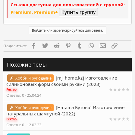
Ссылка доступна для пользователей с группой:
Premium, Premium+
Войдите или зарегистрируйтесь для ответа.
Facebook
Twitter
Reddit
Pinterest
Tumblr
WhatsApp
Электронная п
Ссылка
Поделиться:
Похожие темы
[mj_home.kz] Изготовление
Хобби и рукоделие
силиконовых форм своими руками (2023)
Ректор
Ответы
0
25.04.24
[Наташа Бутова] Изготовление
Хобби и рукоделие
натуральных шампуней (2022)
Ректор
Ответы
0
12.02.23