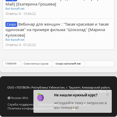
Май] [Екатерина Грошева]
Bot Kursoff.net
Ответы
0
15.04.22
Вебинар для женщин : "Такая красивая и такая
Скоро
одинокая" на примере фильма "Шоколад" [Марина
Куликова]
Bot Kursoff.net
Ответы
0
01.02.22
ГЛАВНАЯ
Слив платных курсов
Скоро на kursoff.net
ООО «TESTBOR» Республика Узбекистан, г. Ташкент, Алмазарский район,
ул. Кичик Халка Йули, 17
Не нашли нужный курс?
Russian (RU)
➡️Создайте тему с запросом и
Служба поддержки
Обратная связь
Условия и правила
мы поможем!
Политика конфиденциальности
Помощь
R
S
S