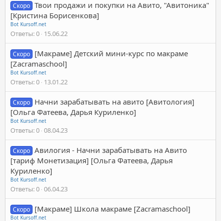
Твои продажи и покупки на Авито, "Авитоника"
Скоро
[Кристина Борисенкова]
Bot Kursoff.net
Ответы
0
15.06.22
[Макраме] Детский мини-курс по макраме
Скоро
[Zacramaschool]
Bot Kursoff.net
Ответы
0
13.01.22
Начни зарабатывать на авито [Авитология]
Скоро
[Ольга Фатеева, Дарья Куриленко]
Bot Kursoff.net
Ответы
0
08.04.23
Авилогия - Начни зарабатывать на Авито
Скоро
[тариф Монетизация] [Ольга Фатеева, Дарья
Куриленко]
Bot Kursoff.net
Ответы
0
06.04.23
[Макраме] Школа макраме [Zacramaschool]
Скоро
Bot Kursoff.net