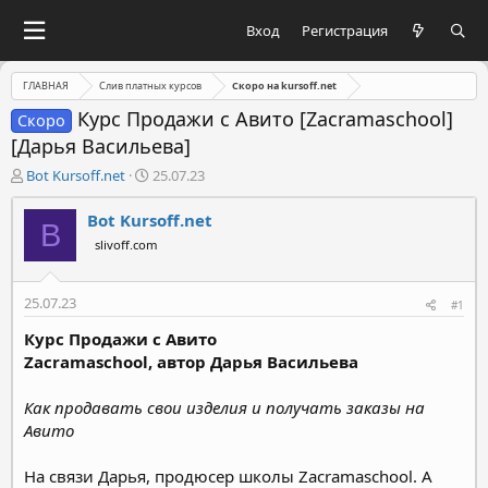
Вход
Регистрация
ГЛАВНАЯ
Слив платных курсов
Скоро на kursoff.net
Курс Продажи с Авито [Zacramaschool]
Скоро
[Дарья Васильева]
А
Д
Bot Kursoff.net
25.07.23
в
а
т
т
Bot Kursoff.net
B
о
а
slivoff.com
р
н
т
а
е
ч
25.07.23
#1
м
а
ы
л
Курс Продажи с Авито
а
Zacramaschool, автор Дарья Васильева
Как продавать свои изделия и получать заказы на
Авито
На связи Дарья, продюсер школы Zacramaschool. А