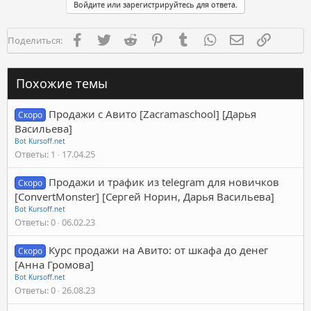
Войдите или зарегистрируйтесь для ответа.
Facebook
Twitter
Reddit
Pinterest
Tumblr
WhatsApp
Электронная п
Ссылка
Поделиться:
Похожие темы
Продажи с Авито [Zacramaschool] [Дарья
Скоро
Васильева]
Bot Kursoff.net
Ответы
1
17.04.25
Продажи и трафик из telegram для новичков
Скоро
[ConvertMonster] [Сергей Норин, Дарья Васильева]
Bot Kursoff.net
Ответы
0
06.02.23
Курс продажи на Авито: от шкафа до денег
Скоро
[Анна Громова]
Bot Kursoff.net
Ответы
0
26.08.23