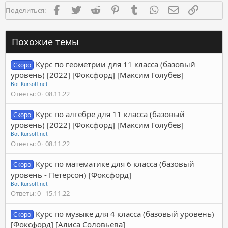
Facebook
Twitter
Reddit
Pinterest
Tumblr
WhatsApp
Электронная п
Ссылка
Поделиться:
Похожие темы
Курс по геометрии для 11 класса (базовый
Скоро
уровень) [2022] [Фоксфорд] [Максим Голубев]
Bot Kursoff.net
Ответы
0
08.11.22
Курс по алгебре для 11 класса (базовый
Скоро
уровень) [2022] [Фоксфорд] [Максим Голубев]
Bot Kursoff.net
Ответы
0
08.11.22
Курс по математике для 6 класса (базовый
Скоро
уровень - Петерсон) [Фоксфорд]
Bot Kursoff.net
Ответы
0
15.11.22
Курс по музыке для 4 класса (базовый уровень)
Скоро
[Фоксфорд] [Алиса Соловьева]