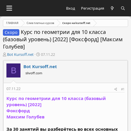
Вход
Регистрация
ГЛАВНАЯ
Слив платных курсов
Скоро на kursoff.net
Курс по геометрии для 10 класса
Скоро
(базовый уровень) [2022] [Фоксфорд] [Максим
Голубев]
А
Д
Bot Kursoff.net
07.11.22
в
а
т
т
Bot Kursoff.net
B
о
а
slivoff.com
р
н
т
а
е
ч
07.11.22
#1
м
а
ы
л
Курс по геометрии для 10 класса (базовый
а
уровень) [2022]
Фоксфорд
Максим Голубев
За 30 занятий вы разберётесь во всех основных