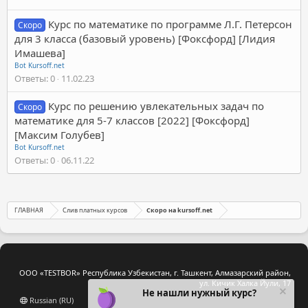
Курс по математике по программе Л.Г. Петерсон
Скоро
для 3 класса (базовый уровень) [Фоксфорд] [Лидия
Имашева]
Bot Kursoff.net
Ответы
0
11.02.23
Курс по решению увлекательных задач по
Скоро
математике для 5-7 классов [2022] [Фоксфорд]
[Максим Голубев]
Bot Kursoff.net
Ответы
0
06.11.22
ГЛАВНАЯ
Слив платных курсов
Скоро на kursoff.net
ООО «TESTBOR» Республика Узбекистан, г. Ташкент, Алмазарский район,
ул. Кичик Халка Йули, 17
Не нашли нужный курс?
Russian (RU)