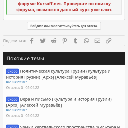
форуме Kursoff.net. Проверьте по поиску
форума, возможно данный курс уже слит.
Войдите или зарегистрируйтесь для ответа.
Facebook
Twitter
Reddit
Pinterest
Tumblr
WhatsApp
Электронная п
Ссылка
Поделиться:
Похожие темы
Политическая культура Грузии (Культура и
Скоро
история Грузии) [Архэ] [Алексей Муравьёв]
Bot Kursoff.net
Ответы
0
05.04.22
Вера и письмо (Культура и история Грузии)
Скоро
[Архэ] [Алексей Муравьёв]
Bot Kursoff.net
Ответы
0
05.04.22
Языки картвельского пространства (Культура и
Скоро