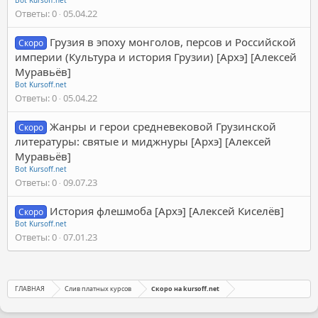
Ответы
0
05.04.22
Грузия в эпоху монголов, персов и Российской
Скоро
империи (Культура и история Грузии) [Архэ] [Алексей
Муравьёв]
Bot Kursoff.net
Ответы
0
05.04.22
Жанры и герои средневековой Грузинской
Скоро
литературы: святые и миджнуры [Архэ] [Алексей
Муравьёв]
Bot Kursoff.net
Ответы
0
09.07.23
История флешмоба [Архэ] [Алексей Киселёв]
Скоро
Bot Kursoff.net
Ответы
0
07.01.23
ГЛАВНАЯ
Слив платных курсов
Скоро на kursoff.net