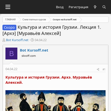
Вход
Регистрация
ГЛАВНАЯ
Слив платных курсов
Скоро на kursoff.net
Культура и история Грузии. Лекция 1.
Скоро
[Архэ] [Муравьёв Алексей]
А
Д
Bot Kursoff.net
04.04.22
в
а
т
т
Bot Kursoff.net
B
о
а
slivoff.com
р
н
т
а
е
ч
04.04.22
#1
м
а
ы
л
Культура и история Грузии. Архэ. Муравьёв
а
Алексей.