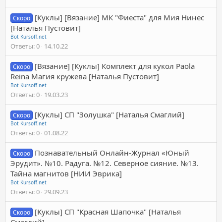
[Куклы] [Вязание] МК "Фиеста" для Мия Нинес
Скоро
[Наталья Пустовит]
Bot Kursoff.net
Ответы
0
14.10.22
[Вязание] [Куклы] Комплект для кукол Paola
Скоро
Reina Магия кружева [Наталья Пустовит]
Bot Kursoff.net
Ответы
0
19.03.23
[Куклы] СП "Золушка" [Наталья Смаглий]
Скоро
Bot Kursoff.net
Ответы
0
01.08.22
Познавательный Онлайн-Журнал «Юный
Скоро
Эрудит». №10. Радуга. №12. Северное сияние. №13.
Тайна магнитов [НИИ Эврика]
Bot Kursoff.net
Ответы
0
29.09.23
[Куклы] СП "Красная Шапочка" [Наталья
Скоро
Смаглий]