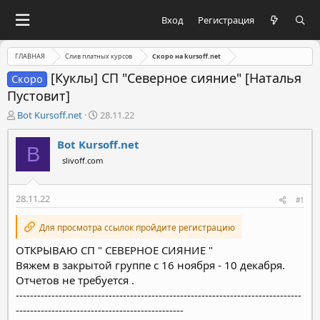
Вход
Регистрация
ГЛАВНАЯ
Слив платных курсов
Скоро на kursoff.net
[Куклы] СП "Северное сияние" [Наталья
Скоро
Пустовит]
А
Д
Bot Kursoff.net
28.11.22
в
а
т
т
Bot Kursoff.net
B
о
а
slivoff.com
р
н
т
а
е
ч
28.11.22
#1
м
а
ы
л
Для просмотра ссылок пройдите регистрацию
а
ОТКРЫВАЮ СП " СЕВЕРНОЕ СИЯНИЕ "
Вяжем в закрытой группе с 16 ноября - 10 декабря.
Отчетов не требуется .
--------------------------------------------------------------------------------
-----------------------------------------------