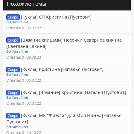
Похожие темы
[Куклы] СП Кристина [Пустовит]
Скоро
Bot Kursoff.net
Ответы
0
06.07.22
[Вязание спицами] Носочки Северное сияние
Скоро
[Светлана Елкина]
Bot Kursoff.net
Ответы
0
29.09.23
[Куклы] Кристина [Наталья Пустовит]
Скоро
Bot Kursoff.net
Ответы
0
06.07.22
[Куклы] [Вязание] Кристина [Наталья Пустовит]
Скоро
Bot Kursoff.net
Ответы
0
07.07.22
[Куклы] МК "Фиеста" для Мия Нинес [Наталья
Скоро
Пустовит]
Bot Kursoff.net
Ответы
0
14.10.22