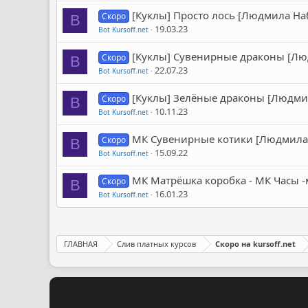
[Куклы] Просто лось [Людмила Н
Скоро
B
19.03.23
Bot Kursoff.net
[Куклы] Сувенирные драконы [Л
Скоро
B
22.07.23
Bot Kursoff.net
[Куклы] Зелёные драконы [Людми
Скоро
B
10.11.23
Bot Kursoff.net
МК Сувенирные котики [Людмила
Скоро
B
15.09.22
Bot Kursoff.net
МК Матрёшка коробка - МК Часы 
Скоро
B
16.01.23
Bot Kursoff.net
ГЛАВНАЯ
Слив платных курсов
Скоро на kursoff.net