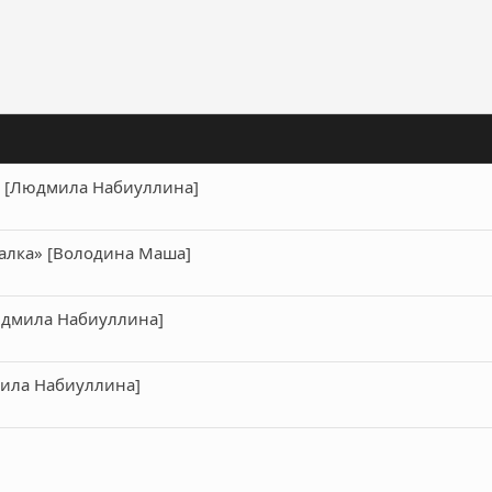
ронная почта
Ссылка
" [Людмила Набиуллина]
алка» [Володина Маша]
юдмила Набиуллина]
мила Набиуллина]