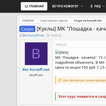
ГЛАВНАЯ
ЧТО НОВОГО?
FAQ
ГЛАВНАЯ
Слив платных курсов
Скоро на kursoff.net
[Куклы] МК "Лошадка - ка
Скоро
А
Д
Bot Kursoff.net
19.02.22
в
а
т
т
19.02.22
о
а
B
р
н
т
а
МК "Лошадка - качалка". 72 
е
ч
подробнее объяснить. В МК -
м
а
Цена по акции 550 руб. С 23
Bot Kursoff.net
ы
л
а
slivoff.com
Для просмотра ссылок пройди
Этот курс появится в ск