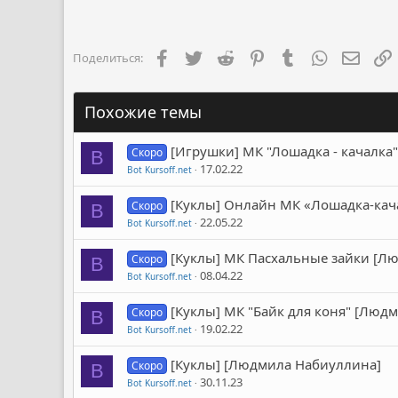
Facebook
Twitter
Reddit
Pinterest
Tumblr
WhatsApp
Элект
Поделиться:
Похожие темы
[Игрушки] МК "Лошадка - качалка
Скоро
B
17.02.22
Bot Kursoff.net
[Куклы] Онлайн МК «Лошадка-кач
Скоро
B
22.05.22
Bot Kursoff.net
[Куклы] МК Пасхальные зайки [Л
Скоро
B
08.04.22
Bot Kursoff.net
[Куклы] МК "Байк для коня" [Люд
Скоро
B
19.02.22
Bot Kursoff.net
[Куклы] [Людмила Набиуллина]
Скоро
B
30.11.23
Bot Kursoff.net