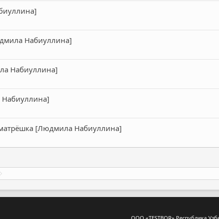
абиуллина]
юдмила Набиуллина]
ла Набиуллина]
 Набиуллина]
-матрёшка [Людмила Набиуллина]
ООО «TESTBOR» Республика Узбеки