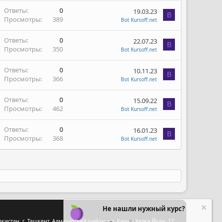
Ответы
0
19.03.23
B
Просмотры
389
Bot Kursoff.net
Ответы
0
22.07.23
B
Просмотры
350
Bot Kursoff.net
Ответы
0
10.11.23
B
Просмотры
366
Bot Kursoff.net
Ответы
0
15.09.22
B
Просмотры
462
Bot Kursoff.net
Ответы
0
16.01.23
B
Просмотры
368
Bot Kursoff.net
Не нашли нужный курс?
стан, г. Ташкент, Алмазарский район, ул. Кичик Халка Йули, 17