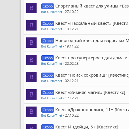
Спортивный квест для улицы «Без
Скоро
B
27.10.22
Bot Kursoff.net
Квест «Пасхальный квест» [Квести
Скоро
B
10.12.21
Bot Kursoff.net
Новогодний квест для взрослых Мо
Скоро
B
19.11.22
Bot Kursoff.net
Квест про супергероев для дома и
Скоро
B
22.02.23
Bot Kursoff.net
Квест "Поиск сокровищ" [Квестикс
Скоро
B
02.12.21
Bot Kursoff.net
Квест «Зимняя магия» [Квестикс]
Скоро
B
17.12.21
Bot Kursoff.net
Квест «Драконополис», 11+ [Квест
Скоро
B
27.10.22
Bot Kursoff.net
Квест Индейцы, 6+ [Квестикс]
Скоро
B