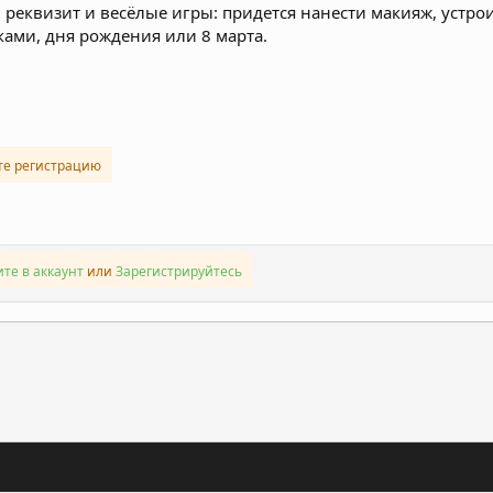
 реквизит и весёлые игры: придется нанести макияж, устро
жками, дня рождения или 8 марта.
те регистрацию
те в аккаунт
или
Зарегистрируйтесь
ронная почта
Ссылка