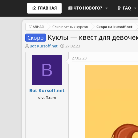
ГЛАВНАЯ
ЧТО НОВОГО?
FAQ
ГЛАВНАЯ
Слив платных курсов
Скоро на kursoff.net
Куклы — квест для девочек
Скоро
А
Д
Bot Kursoff.net
27.02.23
в
а
т
т
27.02.23
о
а
B
р
н
т
а
е
ч
м
а
Bot Kursoff.net
ы
л
а
slivoff.com