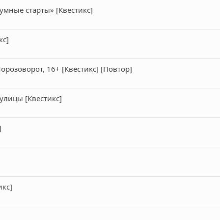
умные старты» [Квестикс]
кс]
розоворот, 16+ [Квестикс] [Повтор]
 улицы [Квестикс]
]
икс]