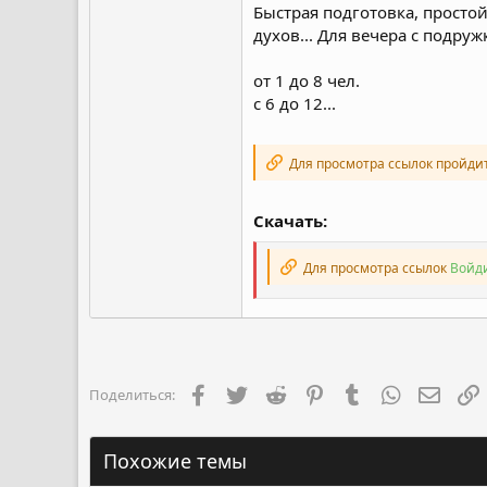
Быстрая подготовка, простой
духов... Для вечера с подру
от 1 до 8 чел.
с 6 до 12...
Для просмотра ссылок пройди
Скачать:
Для просмотра ссылок
Войди
Facebook
Twitter
Reddit
Pinterest
Tumblr
WhatsApp
Элект
Поделиться:
Похожие темы