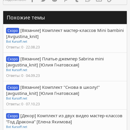
Похожие темы
[Вязание] Комплект мастер-классов Mini bambini
Скоро
[Avgustina_knit]
Bot Kursoff.net
Ответы
0
22.08.23
[Вязание] Платье-джемпер Sabrina mini
Скоро
[avgustina_knit] [Юлия Гнатовская]
Bot Kursoff.net
Ответы
0
04.09.23
[Вязание] Комплект "Снова в школу!"
Скоро
[avgustina_knit] [Юлия Гнатовская]
Bot Kursoff.net
Ответы
0
07.10.23
[Декор] Комплект из двух видео мастер-классов
Скоро
“Год Дракона” [Елена Якимова]
Bot Kursoff.net