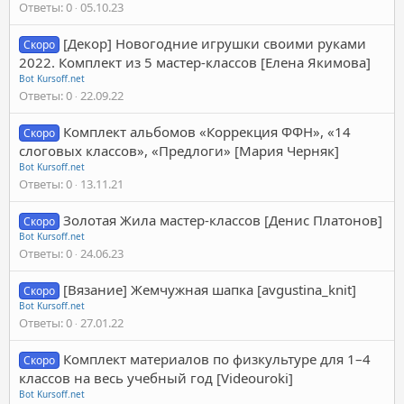
Ответы
0
05.10.23
[Декор] Новогодние игрушки своими руками
Скоро
2022. Комплект из 5 мастер-классов [Елена Якимова]
Bot Kursoff.net
Ответы
0
22.09.22
Комплект альбомов «Коррекция ФФН», «14
Скоро
слоговых классов», «Предлоги» [Мария Черняк]
Bot Kursoff.net
Ответы
0
13.11.21
Золотая Жила мастер-классов [Денис Платонов]
Скоро
Bot Kursoff.net
Ответы
0
24.06.23
[Вязание] Жемчужная шапка [avgustina_knit]
Скоро
Bot Kursoff.net
Ответы
0
27.01.22
Комплект материалов по физкультуре для 1–4
Скоро
классов на весь учебный год [Videouroki]
Bot Kursoff.net