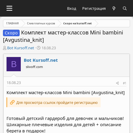
Вход
Регистрация
ГЛАВНАЯ
Слив платных курсов
Скоро на kursoff.net
Комплект мастер-классов Mini bambini
Скоро
[Avgustina_knit]
А
Д
Bot Kursoff.net
18.08.23
в
а
т
т
Bot Kursoff.net
B
о
а
slivoff.com
р
н
т
а
е
ч
18.08.23
#1
м
а
ы
л
Комплект мастер-классов Mini bambini [Avgustina_knit]
а
Для просмотра ссылок пройдите регистрацию
Готовый детский гардероб для девочек и мальчиков!
Шикарные плечевые изделия для детей + описание
берета в подарок!