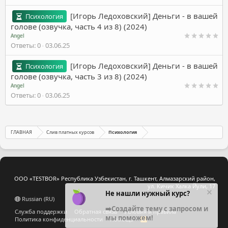
[Игорь Ледоховский] Деньги - в вашей
Психология
голове (озвучка, часть 4 из 8) (2024)
Angel
Ответы
0
03.06.25
[Игорь Ледоховский] Деньги - в вашей
Психология
голове (озвучка, часть 3 из 8) (2024)
Angel
Ответы
0
03.06.25
ГЛАВНАЯ
Слив платных курсов
Психология
ООО «TESTBOR» Республика Узбекистан, г. Ташкент, Алмазарский район,
ул. Кичик Халка Йули, 17
Не нашли нужный курс?
Russian (RU)
➡️Создайте тему с запросом и
Служба поддержки
Обратная связь
Условия и правила
мы поможем!
Политика конфиденциальности
Помощь
R
S