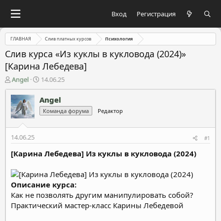
Вход
Регистрация
ГЛАВНАЯ
Слив платных курсов
Психология
Слив курса «Из куклы в кукловода (2024)»
[Карина Лебедева]
А
Д
Angel
14.06.25
в
а
т
т
Angel
о
а
Команда форума
Редактор
р
н
т
а
е
ч
14.06.25
#1
м
а
ы
л
[Карина Лебедева] Из куклы в кукловода (2024)
а
Описание курса:
Как не позволять другим манипулировать собой?
Практический мастер-класс Карины Лебедевой