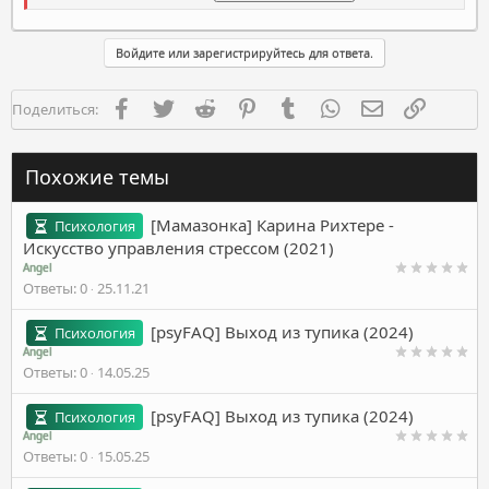
Войдите или зарегистрируйтесь для ответа.
Facebook
Twitter
Reddit
Pinterest
Tumblr
WhatsApp
Электронная п
Ссылка
Поделиться:
Похожие темы
[Мамазонка] Карина Рихтере -
Психология
Искусство управления стрессом (2021)
Angel
Ответы
0
25.11.21
[psyFAQ] Выход из тупика (2024)
Психология
Angel
Ответы
0
14.05.25
[psyFAQ] Выход из тупика (2024)
Психология
Angel
Ответы
0
15.05.25