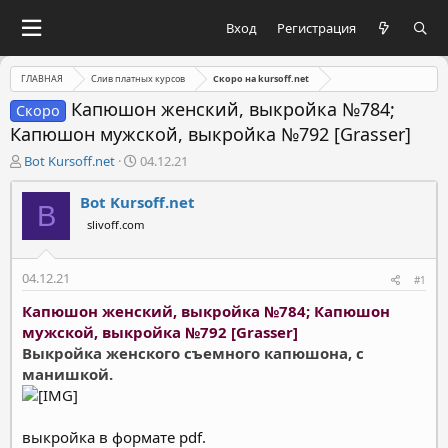
Вход
Регистрация
ГЛАВНАЯ
Слив платных курсов
Скоро на kursoff.net
Капюшон женский, выкройка №784;
Скоро
Капюшон мужской, выкройка №792 [Grasser]
А
Д
Bot Kursoff.net
04.12.21
в
а
т
т
Bot Kursoff.net
B
о
а
slivoff.com
р
н
т
а
е
ч
04.12.21
#1
м
а
ы
л
Капюшон женский, выкройка №784; Капюшон
а
мужской, выкройка №792 [Grasser]
Выкройка женского съемного капюшона, с
манишкой.
выкройка в формате pdf.