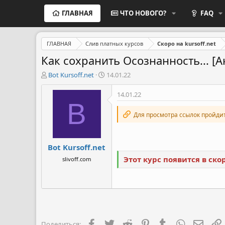
ГЛАВНАЯ
ЧТО НОВОГО?
FAQ
ГЛАВНАЯ
Слив платных курсов
Скоро на kursoff.net
Как сохранить Осознанность... [
А
Д
Bot Kursoff.net
14.01.22
в
а
т
т
14.01.22
о
а
B
р
н
Для просмотра ссылок пройди
т
а
е
ч
м
а
Bot Kursoff.net
ы
л
а
Этот курс появится в ск
slivoff.com
Facebook
Twitter
Reddit
Pinterest
Tumblr
WhatsApp
Элект
Поделиться: