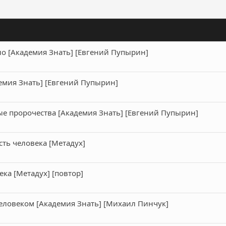
о [Академия Знать] [Евгений Пупырин]
емия Знать] [Евгений Пупырин]
е пророчества [Академия Знать] [Евгений Пупырин]
сть человека [Метадух]
ка [Метадух] [повтор]
Человеком [Академия Знать] [Михаил Пинчук]