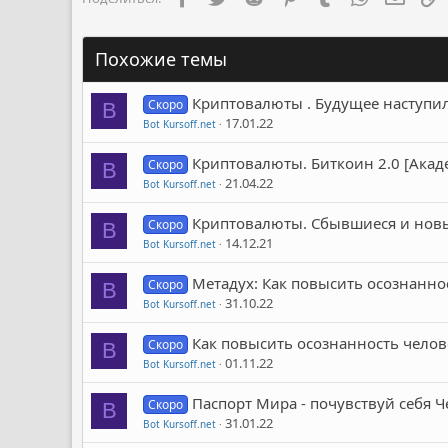
Похожие темы
Криптовалюты . Будущее наступил
Скоро
B
17.01.22
Bot Kursoff.net
Криптовалюты. Биткоин 2.0 [Акад
Скоро
B
21.04.22
Bot Kursoff.net
Криптовалюты. Сбывшиеся и новы
Скоро
B
14.12.21
Bot Kursoff.net
Метадух: Как повысить осознанно
Скоро
B
31.10.22
Bot Kursoff.net
Как повысить осознанность челове
Скоро
B
01.11.22
Bot Kursoff.net
Паспорт Мира - почувствуй себя 
Скоро
B
31.01.22
Bot Kursoff.net