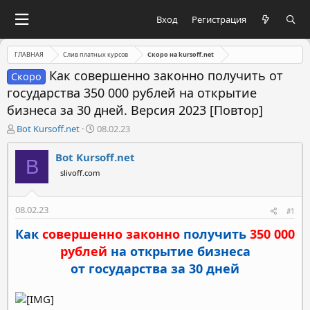
Вход
Регистрация
ГЛАВНАЯ
Слив платных курсов
Скоро на kursoff.net
Как совершенно законно получить от
Скоро
государства 350 000 рублей на открытие
бизнеса за 30 дней. Версия 2023 [Повтор]
А
Д
Bot Kursoff.net
08.02.23
в
а
т
т
Bot Kursoff.net
B
о
а
slivoff.com
р
н
т
а
е
ч
08.02.23
#1
м
а
ы
л
Как
совершенно законно
получить
350 000
а
рублей
на открытие бизнеса
от государства
за 30 дней