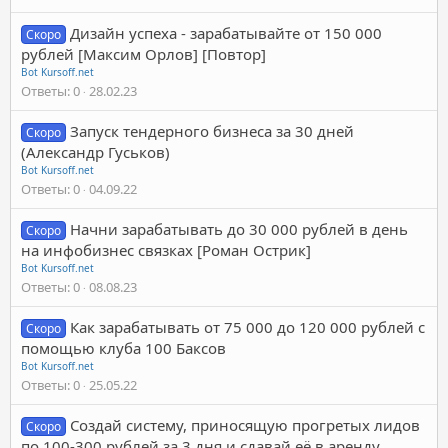
Дизайн успеха - зарабатывайте от 150 000
Скоро
рублей [Максим Орлов] [Повтор]
Bot Kursoff.net
Ответы
0
28.02.23
Запуск тендерного бизнеса за 30 дней
Скоро
(Александр Гуськов)
Bot Kursoff.net
Ответы
0
04.09.22
Начни зарабатывать до 30 000 рублей в день
Скоро
на инфобизнес связках [Роман Острик]
Bot Kursoff.net
Ответы
0
08.08.23
Как зарабатывать от 75 000 до 120 000 рублей с
Скоро
помощью клуба 100 Баксов
Bot Kursoff.net
Ответы
0
25.05.22
Создай систему, приносящую прогретых лидов
Скоро
по 100-300 рублей за 3 дня и сдавай её в аренду