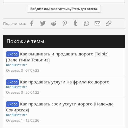
Войдите или зарегистрируйтесь для ответа.
Facebook
Twitter
Reddit
Pinterest
Tumblr
WhatsApp
Электронная п
Ссылка
Поделиться:
Похожие темы
Как вышивать и продавать дорого [Telpiz]
Скоро
[Валентина Тельпиз]
Bot Kursoff.net
Ответы
0
07.07.23
Как продавать услуги на фрилансе дорого
Скоро
Bot Kursoff.net
Ответы
0
20.04.22
Как продавать свои услуги дорого [Надежда
Скоро
Сокирская]
Bot Kursoff.net
Ответы
1
12.05.26