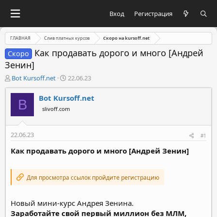
Вход
Регистрация
ГЛАВНАЯ
Слив платных курсов
Скоро на kursoff.net
Как продавать дорого и много [Андрей
Скоро
Зенин]
А
Д
Bot Kursoff.net
22.06.23
в
а
т
т
Bot Kursoff.net
B
о
а
slivoff.com
р
н
т
а
е
ч
22.06.23
#1
м
а
ы
л
Как продавать дорого и много [Андрей Зенин]
а
Для просмотра ссылок пройдите регистрацию
Новый мини-курс Андрея Зенина.
Заработайте свой первый миллион без МЛМ,