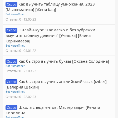
Как выучить таблицу умножения. 2023
Скоро
[Мышематика] [Женя Кац]
Bot Kursoff.net
Ответы
0
13.05.23
Онлайн-курс "Как легко и без зубрежки
Скоро
выучить таблицу деления" [Учишка] [Елена
Корнилаева]
Bot Kursoff.net
Ответы
0
04.01.22
Как быстро выучить буквы [Оксана Солодина]
Скоро
Bot Kursoff.net
Ответы
0
23.09.22
Как быстро выучить английский язык [izibizi]
Скоро
[Валерия Шахин]
Bot Kursoff.net
Ответы
0
22.02.23
Школа спецагентов. Мастер задач [Рената
Скоро
Кирилина]
Bot Kursoff.net