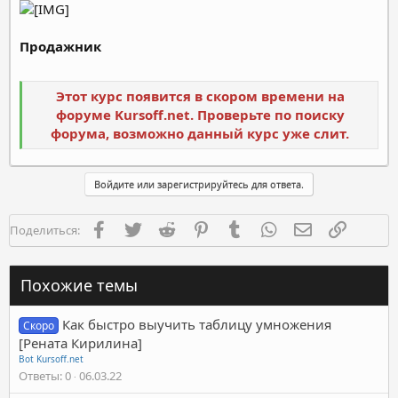
Продажник
Этот курс появится в скором времени на
форуме Kursoff.net. Проверьте по поиску
форума, возможно данный курс уже слит.
Войдите или зарегистрируйтесь для ответа.
Facebook
Twitter
Reddit
Pinterest
Tumblr
WhatsApp
Электронная п
Ссылка
Поделиться:
Похожие темы
Как быстро выучить таблицу умножения
Скоро
[Рената Кирилина]
Bot Kursoff.net
Ответы
0
06.03.22