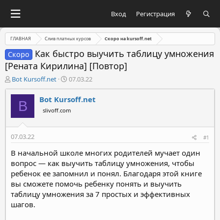
Вход
Регистрация
ГЛАВНАЯ
Слив платных курсов
Скоро на kursoff.net
Как быстро выучить таблицу умножения
Скоро
[Рената Кирилина] [Повтор]
А
Д
Bot Kursoff.net
07.03.22
в
а
т
т
Bot Kursoff.net
B
о
а
slivoff.com
р
н
т
а
е
ч
07.03.22
#1
м
а
ы
л
В начальной школе многих родителей мучает один
а
вопрос — как выучить таблицу умножения, чтобы
ребенок ее запомнил и понял. Благодаря этой книге
вы сможете помочь ребенку понять и выучить
таблицу умножения за 7 простых и эффективных
шагов.