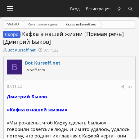
Вход
Регистрация
ГЛАВНАЯ
Слив платных курсов
Скоро на kursoff.net
Кафка в нашей жизни [Прямая речь]
Скоро
[Дмитрий Быков]
А
Д
Bot Kursoff.net
07.11.22
в
а
т
т
Bot Kursoff.net
B
о
а
slivoff.com
р
н
т
а
е
ч
07.11.22
#1
м
а
ы
л
Дмитрий Быков
а
«Кафка в нашей жизни»
«Мы рождены, чтоб Кафку сделать былью», -
говорили советские люди. И им это удалось, удалось
потому, что роднит их главная с Кафкой черта - они