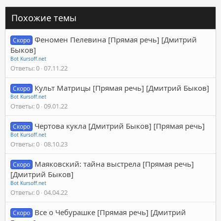
Похожие темы
Феномен Пелевина [Прямая речь] [Дмитрий
Скоро
Быков]
Bot Kursoff.net
Ответы
0
07.11.22
Культ Матрицы [Прямая речь] [Дмитрий Быков]
Скоро
Bot Kursoff.net
Ответы
0
09.01.22
Чертова кукла [Дмитрий Быков] [Прямая речь]
Скоро
Bot Kursoff.net
Ответы
0
08.10.23
Маяковский: тайна выстрела [Прямая речь]
Скоро
[Дмитрий Быков]
Bot Kursoff.net
Ответы
0
04.04.22
Все о Чебурашке [Прямая речь] [Дмитрий
Скоро