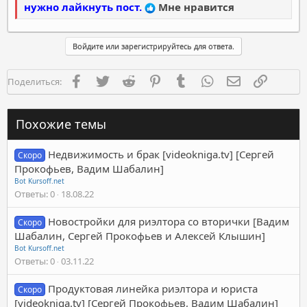
нужно лайкнуть пост.
Мне нравится
Войдите или зарегистрируйтесь для ответа.
Facebook
Twitter
Reddit
Pinterest
Tumblr
WhatsApp
Электронная п
Ссылка
Поделиться:
Похожие темы
Недвижимость и брак [videokniga.tv] [Сергей
Скоро
Прокофьев, Вадим Шабалин]
Bot Kursoff.net
Ответы
0
18.08.22
Новостройки для риэлтора со вторички [Вадим
Скоро
Шабалин, Сергей Прокофьев и Алексей Клышин]
Bot Kursoff.net
Ответы
0
03.11.22
Продуктовая линейка риэлтора и юриста
Скоро
[videokniga.tv] [Сергей Прокофьев, Вадим Шабалин]