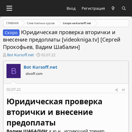
Вход
Регистрация
ГЛАВНАЯ
Слив платных курсов
Скоро на kursoff.net
Юридическая проверка вторички и
Скоро
внесение предоплаты [videokniga.tv] [Сергей
Прокофьев, Вадим Шабалин]
А
Д
Bot Kursoff.net
02.07.22
в
а
т
т
Bot Kursoff.net
B
о
а
slivoff.com
р
н
т
а
е
ч
02.07.22
#1
м
а
ы
л
Юридическая проверка
а
вторички и внесение
предоплаты
Вадим ШАБАЛИН:
к.ю.н., играющий тренер,