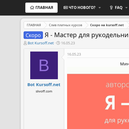
ГЛАВНАЯ
ЧТО НОВОГО?
FAQ
ГЛАВНАЯ
Слив платных курсов
Скоро на kursoff.net
Я - Мастер для рукодельн
Скоро
А
Д
Bot Kursoff.net
16.05.23
в
а
т
т
16.05.23
о
а
B
р
н
Мин
т
а
е
ч
м
а
Bot Kursoff.net
ы
л
а
slivoff.com