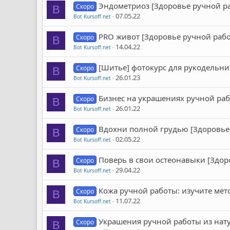
Эндометриоз [Здоровье ручной ра
Скоро
B
07.05.22
Bot Kursoff.net
PRO живот [Здоровье ручной рабо
Скоро
B
14.04.22
Bot Kursoff.net
[Шитье] фотокурс для рукодельниц 
Скоро
B
26.01.23
Bot Kursoff.net
Бизнес на украшениях ручной раб
Скоро
B
26.01.22
Bot Kursoff.net
Вдохни полной грудью [Здоровье 
Скоро
B
02.05.22
Bot Kursoff.net
Поверь в свои остеонавыки [Здор
Скоро
B
29.04.22
Bot Kursoff.net
Кожа ручной работы: изучите мет
Скоро
B
11.07.22
Bot Kursoff.net
Украшения ручной работы из натура
Скоро
B