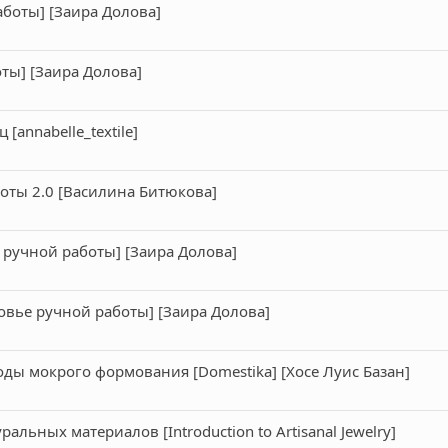
боты] [Заира Долова]
ты] [Заира Долова]
[annabelle_textile]
оты 2.0 [Василина Битюкова]
ручной работы] [Заира Долова]
овье ручной работы] [Заира Долова]
оды мокрого формования [Domestika] [Хосе Луис Базан]
льных материалов [Introduction to Artisanal Jewelry]