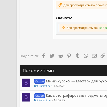
Для просмотра ссылок пройди
Скачать:
Для просмотра ссылок
Войди
Facebook
Twitter
Reddit
Pinterest
Tumblr
WhatsApp
Элект
Поделиться:
Похожие темы
Мини-курс «Я — Мастер» для руко
Скоро
B
15.05.23
Bot Kursoff.net
Как фотографировать предметы р
Скоро
B
18.09.22
Bot Kursoff.net