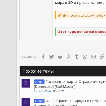
мира в 3D и призваны помоч
Для просмотра ссылок пройди
Этот курс появится в ск
Facebook
Twitter
Reddit
Pinterest
Tumblr
WhatsApp
Элект
Поделиться:
Похожие темы
Рисованная карта. Отражение сути го
Скоро
B
[Domestika] [Stef Maden]
05.12.21
Bot Kursoff.net
Иллюстрация природы в цифровом ри
Скоро
B
[Domestika] [Jessica Roux]