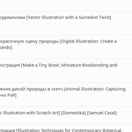
ализма [Vector Illustration with a Surrealist Twist]
асочную сцену природы (Digital Illustration: Create a
lando]
страция [Make a Tiny Book: Miniature Bookbinding and
ие дикой природы в скетч (Animal Illustration: Capturing
нни Рэй]
lustration with Scratch Art] [Domestika] [Samuel Casal]
ция [Illustration Techniques for Contemporary Botanical