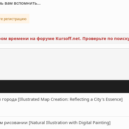
ь вам вспомнить...
те регистрацию
ором времени на форуме Kursoff.net. Проверьте по поис
ронная почта
Ссылка
рода [Illustrated Map Creation: Reflecting a City's Essence]
совании [Natural Illustration with Digital Painting]