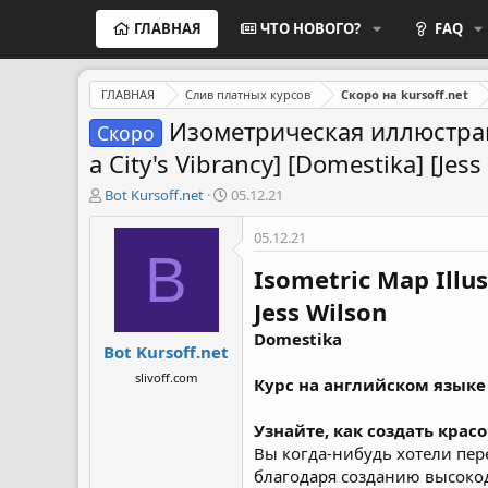
ГЛАВНАЯ
ЧТО НОВОГО?
FAQ
ГЛАВНАЯ
Слив платных курсов
Скоро на kursoff.net
Изометрическая иллюстрация
Скоро
a City's Vibrancy] [Domestika] [Jess
А
Д
Bot Kursoff.net
05.12.21
в
а
т
т
05.12.21
о
а
B
р
н
Isometric Map Illus
т
а
Jess Wilson
е
ч
м
а
Domestika
Bot Kursoff.net
ы
л
а
slivoff.com
Курс на английском языке
Узнайте, как создать крас
Вы когда-нибудь хотели пер
благодаря созданию высокод