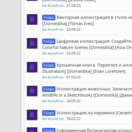
21.09.23
Bot Kursoff.net
Векторная иллюстрация в стиле сюрре
Скоро
B
[Domestika] [Tomas Ives]
25.04.22
Bot Kursoff.net
Цифровая иллюстрация: Создайте кр
Скоро
B
Colorful Nature Scene) [Domestika] [Asia Or
23.09.22
Bot Kursoff.net
Крошечная книга. Переплет и иллю
Скоро
B
Illustration] [Domestika] [Evan Lorenzen]
01.03.23
Bot Kursoff.net
Иллюстрация животных: Запечатлен
Скоро
B
Wildlife in a Sketchbook) [Domestika] [Дже
24.05.22
Bot Kursoff.net
Иллюстрация на керамике [Ceramic Il
Скоро
B
18.02.22
Bot Kursoff.net
Современная ботаническая иллюстра
Скоро