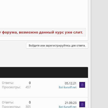
ку форума, возможно данный курс уже слит.
Войдите или зарегистрируйтесь для ответа.
Ответы
0
05.12.21
B
Просмотры
457
Bot Kursoff.net
Ответы
0
21.09.23
B
Просмотры
305
Bot Kursoff.net