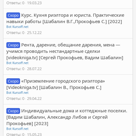
Ответы
0
19.03.23
Курс. Кухня риэлтора и юриста. Практические
Скоро
навыки работы [Шабалин В.Г.,Прокофьев С.] [2022]
Bot Kursoff.net
Ответы
0
25.12.22
Рента, дарение, обещание дарения, мена —
Скоро
учимся проводить нестандартные сделки
[videokniga.tv] [Сергей Прокофьев, Вадим Шабалин]
Bot Kursoff.net
Ответы
0
28.07.22
«Приземление городского риэлтора»
Скоро
[Videokniga.tv] [Шабалин В., Прокофьев С.]
Bot Kursoff.net
Ответы
0
29.04.22
Индивидуальные дома и коттеджные поселки.
Скоро
[Вадим Шабалин, Александр Либов и Сергей
Прокофьев] [2023]
Bot Kursoff.net
Ответы
0
15.05.23