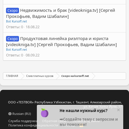
Недвижимость и брак [videokniga.tv] [Сергей
Скоро
Прокофьев, Вадим Шабалин]
Bot Kursoff.net
Ответы
0
18.08.22
Продуктовая линейка риэлтора и юриста
Скоро
[videokniga.tv] [Сергей Прокофьев, Вадим Шабалин]
Bot Kursoff.net
Ответы
0
08.09.22
ГЛАВНАЯ
Слив платных курсов
Скоро на kursoff.net
ООО «TESTBOR» Республика Узбекистан, г. Ташкент, Алмазарский район,
ул. Кичик Халка Йули, 17
Не нашли нужный курс?
Russian (RU)
➡️Создайте тему с запросом и
Служба поддержки
Обратная связь
Условия и правила
мы поможем!
Политика конфиденциальности
Помощь
R
S