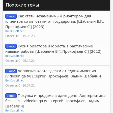
Похожие темы
Как стать незаменимым риэлтором для
Скоро
клиентов со льготами от государства. [Шабалин В.Г.,
Прокофьев С.] [2023]
Bot Kursoff.net
Ответы
0
15.05.23
Кухня риэлтора и юриста. Практические
Скоро
навыки работы [Шабалин В.Г.,Прокофьев С.] [2022]
Bot Kursoff.net
Ответы
0
25.12.22
Дорожная карта сделки с недвижимостью
Скоро
[videokniga.tv] [Сергей Прокофьев, Вадим Шабалин]
Bot Kursoff.net
Ответы
0
26.07.22
Покупка и продажа в один день. Альтернатива
Скоро
без ЕГРН [videokniga.tv] [Сергей Прокофьев, Вадим
Шабалин]
Bot Kursoff.net