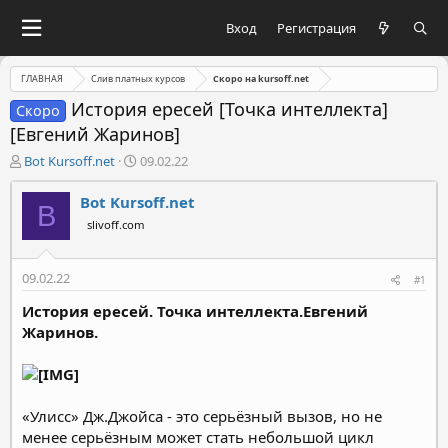
Вход
Регистрация
ГЛАВНАЯ
Слив платных курсов
Скоро на kursoff.net
История ересей [Точка интеллекта]
Скоро
[Евгений Жаринов]
А
Д
Bot Kursoff.net
09.02.22
в
а
т
т
Bot Kursoff.net
B
о
а
slivoff.com
р
н
т
а
е
ч
09.02.22
#1
м
а
ы
л
История ересей. Точка интеллекта.Евгений
а
Жаринов.
«Улисс» Дж.Джойса - это серьёзный вызов, но не
менее серьёзным может стать небольшой цикл