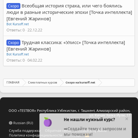
Всеобщая история страха, или чего боялись
Скоро
люди в разные исторические эпохи [Точка интеллекта]
[Евгений Жаринов]
Bot Kursoff.net
Ответы
0
22.12.22
Трудная классика: «Улисс» [Точка интеллекта]
Скоро
[Евгений Жаринов]
Bot Kursoff.net
Ответы
0
04.02.22
ГЛАВНАЯ
Слив платных курсов
Скоро на kursoff.net
ООО «TESTBOR» Республика Узбекистан, г. Ташкент, Алмазарский район,
ул. Кичик Халка Йули, 17
Не нашли нужный курс?
Russian (RU)
➡️Создайте тему с запросом и
Служба поддержки
Обратная связь
Условия и правила
мы поможем!
Политика конфиденциальности
Помощь
R