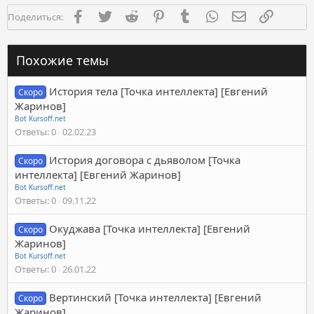
Facebook
Twitter
Reddit
Pinterest
Tumblr
WhatsApp
Электронная п
Ссылка
Поделиться:
Похожие темы
История тела [Точка интеллекта] [Евгений
Скоро
Жаринов]
Bot Kursoff.net
Ответы
0
02.02.23
История договора с дьяволом [Точка
Скоро
интеллекта] [Евгений Жаринов]
Bot Kursoff.net
Ответы
0
09.11.22
Окуджава [Точка интеллекта] [Евгений
Скоро
Жаринов]
Bot Kursoff.net
Ответы
0
26.01.22
Вертинский [Точка интеллекта] [Евгений
Скоро
Жаринов]