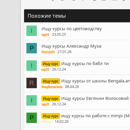
Похожие темы
Ищу курсы по цветоводству
I
23.05.25
iap25
Ищу курсы Александр Муха
P
27.01.26
PetrUchO
Ищу курсы по бабл ти
Ищу курс
I
26.12.24
iap25
Ищу курсы от школы Bengala.ar
Ищу курс
R
08.04.26
RoxyRomanova
Ищу курсы Евгении Волосовой 
Ищу курс
I
26.12.24
iap25
ищу курсы по работе с mmpi (
Ищу курс
P
14.02.26
Piranya