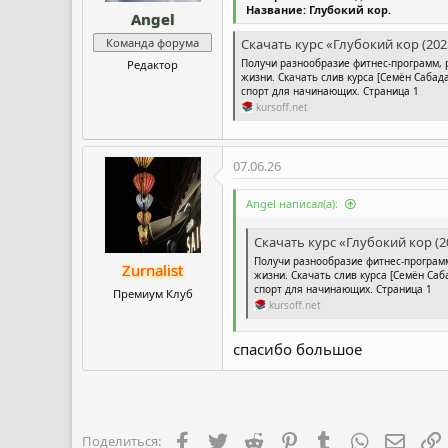
Название: Глубокий кор.
Angel
Команда форума
Скачать курс «Глубокий кор (20
Получи разнообразие фитнес-программ, 
Редактор
жизни. Скачать слив курса [Семён Сабад
спорт для начинающих. Страница 1
kursoff.net
07.06.26
Angel написал(а):
Скачать курс «Глубокий кор (
Получи разнообразие фитнес-програм
Zurnalist
жизни. Скачать слив курса [Семён Саб
спорт для начинающих. Страница 1
Премиум Клуб
kursoff.net
спасибо большое
Facebook
Twitter
Reddit
Pinterest
Tumblr
WhatsApp
Элект
Поделиться: