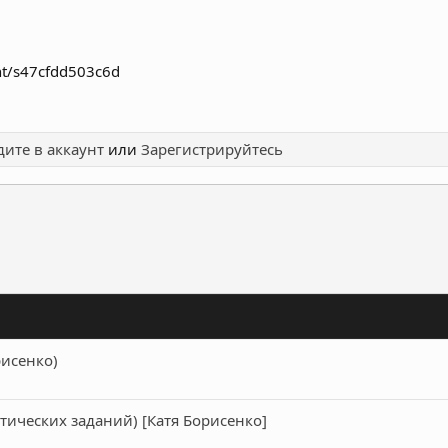
nt/s47cfdd503c6d
ите в аккаунт
или
Зарегистрируйтесь
ронная почта
Ссылка
рисенко)
тических заданий) [Катя Борисенко]