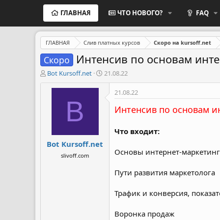
ГЛАВНАЯ
ЧТО НОВОГО?
FAQ
ГЛАВНАЯ
Слив платных курсов
Скоро на kursoff.net
Интенсив по основам инте
Скоро
А
Д
Bot Kursoff.net
21.08.22
в
а
т
т
21.08.22
о
а
B
р
н
Интенсив по основам и
т
а
е
ч
Что входит:
м
а
Bot Kursoff.net
ы
л
Основы интернет-маркетинг
а
slivoff.com
Пути развития маркетолога
Трафик и конверсия, показа
Воронка продаж