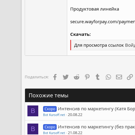
Продуктовая линейка
secure.wayforpay.com/payme
Скачать:
Для просмотра ссылок
Войд
Facebook
Twitter
Reddit
Pinterest
Tumblr
WhatsApp
Элект
Поделиться:
Похожие темы
Интенсив по маркетингу (Катя Бо
Скоро
B
20.08.22
Bot Kursoff.net
Интенсив по маркетингу (без прак
Скоро
B
21.08.22
Bot Kursoff.net