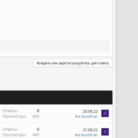
Войдите или зарегистрируйтесь для ответа.
Ответы
0
20.08.22
B
Просмотры
644
Bot Kursoff.net
Ответы
0
21.08.22
B
Просмотры
445
Bot Kursoff.net