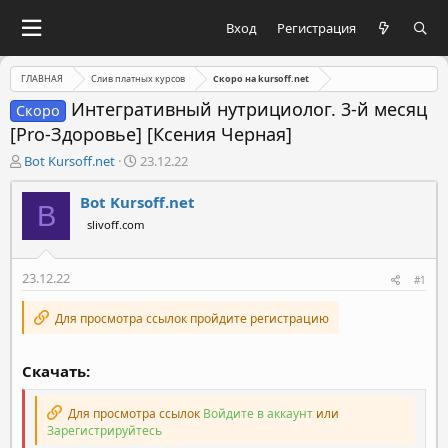
Вход
Регистрация
ГЛАВНАЯ
Слив платных курсов
Скоро на kursoff.net
Интегративный нутрициолог. 3-й месяц
Скоро
[Pro-Здоровье] [Ксения Черная]
А
Д
Bot Kursoff.net
23.12.22
в
а
т
т
Bot Kursoff.net
B
о
а
slivoff.com
р
н
т
а
е
ч
23.12.22
#1
м
а
ы
л
Для просмотра ссылок пройдите регистрацию
а
Скачать:
Для просмотра ссылок
Войдите в аккаунт
или
Зарегистрируйтесь