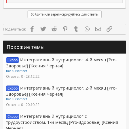
Войдите или зарегистрируйтесь для ответа.
Facebook
Twitter
Reddit
Pinterest
Tumblr
WhatsApp
Электронная п
Ссылка
Поделиться:
Похожие темы
Интегративный нутрициолог. 4-й месяц [Pro-
Скоро
Здоровье] [Ксения Черная]
Bot Kursoff.net
Ответы
0
23.12.22
Интегративный нутрициолог. 2-й месяц [Pro-
Скоро
Здоровье] [Ксения Черная]
Bot Kursoff.net
Ответы
0
20.10.22
Интегративный нутрициолог с
Скоро
трудоустройством. 1-й месяц [Pro-Здоровье] [Ксения
Черная]