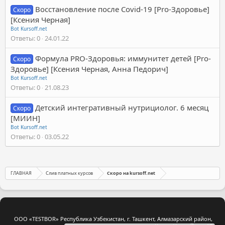
Восстановление после Covid-19 [Pro-Здоровье]
Скоро
[Ксения Черная]
Bot Kursoff.net
Ответы
0
24.01.22
Формула PRO-Здоровья: иммунитет детей [Pro-
Скоро
Здоровье] [Ксения Черная, Анна Педорич]
Bot Kursoff.net
Ответы
0
21.08.23
Детский интегративный нутрициолог. 6 месяц
Скоро
[МИИН]
Bot Kursoff.net
Ответы
0
03.05.22
ГЛАВНАЯ
Слив платных курсов
Скоро на kursoff.net
ООО «TESTBOR» Республика Узбекистан, г. Ташкент, Алмазарский район,