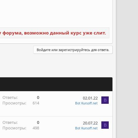
ку форума, возможно данный курс уже слит.
Войдите или зарегистрируйтесь для ответа.
Ответы
0
02.01.22
B
Просмотры
614
Bot Kursoff.net
Ответы
0
20.07.22
B
Просмотры
498
Bot Kursoff.net