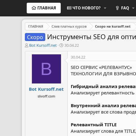
ГЛАВНАЯ
ЧТО НОВОГО?
FAQ
ГЛАВНАЯ
Слив платных курсов
Скоро на kursoff.net
Инструменты SEO для опти
Скоро
А
Д
Bot Kursoff.net
30.04.22
в
а
т
т
30.04.22
о
а
B
р
н
SEO СЕРВИС «РЕЛЕВАНТУС»
т
а
ТЕХНОЛОГИИ ДЛЯ ВЗРЫВНО
е
ч
м
а
Гибридный анализ релева
Bot Kursoff.net
ы
л
Анализирует релевантность 
а
slivoff.com
Внутренний анализ релев
Анализирует все слова прод
Релевантный TITLE
Анализирует слова для TITLE