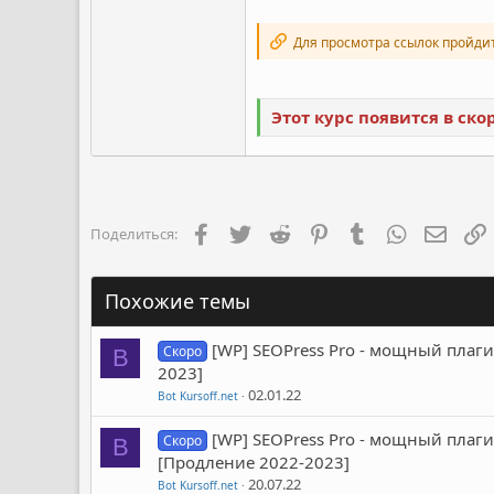
Для просмотра ссылок пройди
Этот курс появится в ск
Facebook
Twitter
Reddit
Pinterest
Tumblr
WhatsApp
Элект
Поделиться:
Похожие темы
[WP] SEOPress Pro - мощный плаг
Скоро
B
2023]
02.01.22
Bot Kursoff.net
[WP] SEOPress Pro - мощный плаг
Скоро
B
[Продление 2022-2023]
20.07.22
Bot Kursoff.net