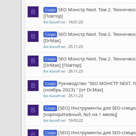
SEO Монстр Next. Том 2. Техничес
Скоро
B
[Повтор]
14.01.23
Bot Kursoff.net
SEO Монстр Next. Том 2. Техничес
Скоро
B
[DrMax]
25.11.23
Bot Kursoff.net
SEO Монстр Next. Том 2. Техничес
Скоро
B
[DrMax] [Повтор]
26.11.23
Bot Kursoff.net
Руководство "SEO МОНСТР NEXT. Т
Скоро
B
(ноябрь 2023) " [от Dr.Max]
25.11.23
Bot Kursoff.net
[SEO] Инструменты для SEO-специа
Скоро
B
[корпоративный, №3 на 1 месяц]
19.03.22
Bot Kursoff.net
[SEO] Инструменты для SEO-специа
Скоро
B