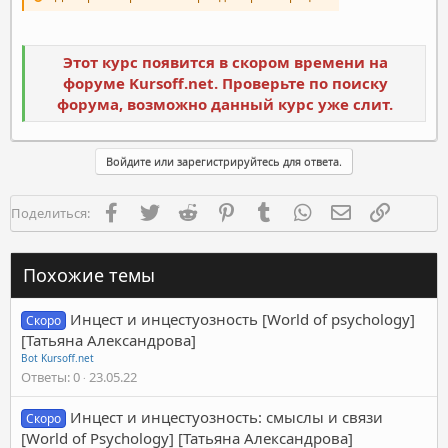
Этот курс появится в скором времени на
форуме Kursoff.net. Проверьте по поиску
форума, возможно данный курс уже слит.
Войдите или зарегистрируйтесь для ответа.
Facebook
Twitter
Reddit
Pinterest
Tumblr
WhatsApp
Электронная п
Ссылка
Поделиться:
Похожие темы
Инцест и инцестуозность [World of psychology]
Скоро
[Татьяна Александрова]
Bot Kursoff.net
Ответы
0
23.05.22
Инцест и инцестуозность: смыслы и связи
Скоро
[World of Psychology] [Татьяна Александрова]