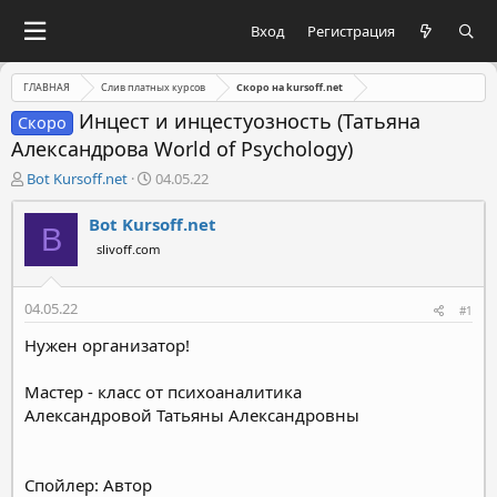
Вход
Регистрация
ГЛАВНАЯ
Слив платных курсов
Скоро на kursoff.net
Инцест и инцестуозность (Татьяна
Скоро
Александрова World of Psychology)
А
Д
Bot Kursoff.net
04.05.22
в
а
т
т
Bot Kursoff.net
B
о
а
slivoff.com
р
н
т
а
е
ч
04.05.22
#1
м
а
ы
л
Нужен организатор!
а
Мастер - класс от психоаналитика
Александровой Татьяны Александровны
Спойлер: Автор