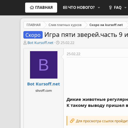
ГЛАВНАЯ
ЧТО НОВОГО?
FAQ
ГЛАВНАЯ
Слив платных курсов
Скоро на kursoff.net
Игра пяти зверей.часть 9 
Скоро
А
Д
Bot Kursoff.net
25.02.22
в
а
т
т
25.02.22
о
а
B
р
н
т
а
е
ч
м
а
Bot Kursoff.net
ы
л
а
slivoff.com
Дикие животные регулярн
К такому выводу пришел в
Для просмотра ссылок пройди