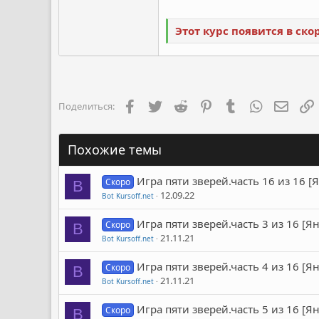
Этот курс появится в ск
Facebook
Twitter
Reddit
Pinterest
Tumblr
WhatsApp
Элект
Поделиться:
Похожие темы
Игра пяти зверей.часть 16 из 16 
Скоро
B
12.09.22
Bot Kursoff.net
Игра пяти зверей.часть 3 из 16 [
Скоро
B
21.11.21
Bot Kursoff.net
Игра пяти зверей.часть 4 из 16 [
Скоро
B
21.11.21
Bot Kursoff.net
Игра пяти зверей.часть 5 из 16 [
Скоро
B