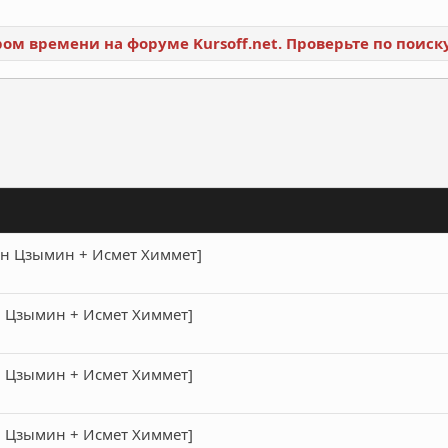
ором времени на форуме Kursoff.net. Проверьте по поис
ронная почта
Ссылка
[Ян Цзымин + Исмет Химмет]
Ян Цзымин + Исмет Химмет]
Ян Цзымин + Исмет Химмет]
Ян Цзымин + Исмет Химмет]